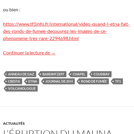
ou bien :
https://www.tf1info.fr/international/video-quand-l-etna-fait-
des-ronds-de-fumee-decouvrez-les-images-de-ce-
phenomene-tres-rare-2294698.html
Les « ronds de fumée » de l’Etna sur TF1
Continuer la lecture de
→
ANNEAU DE GAZ
BARDINTZEFF
CHAPEL
COUDRAY
CRESTA
ETNA
JOURNAL DE 20 H
ROND DE FUMÉE
TF1
VOLCANOLOGUE
ACTUALITÉS
L’ÉRUPTION DU MAUNA