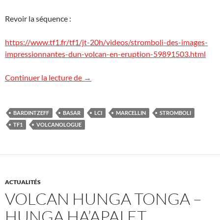
Revoir la séquence :
https://www.tf1.fr/tf1/jt-20h/videos/stromboli-des-images-
impressionnantes-dun-volcan-en-eruption-59891503.html
Le Stromboli sur TF1
Continuer la lecture de
→
BARDINTZEFF
BASAR
LCI
MARCELLIN
STROMBOLI
TF1
VOLCANOLOGUE
ACTUALITÉS
VOLCAN HUNGA TONGA –
HUNGA HA’APAI ET