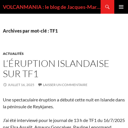
Recherche
VOLCANMANIA : le blog de Jacques-Marie BARDINTZEFF, volcanologue
ALLER
MENU
AU
PRINCI
CONTENU
Archives par mot-clé : TF1
ACTUALITÉS
L‘ÉRUPTION ISLANDAISE
SUR TF1
JUILLET 16, 2025
LAISSER UN COMMENTAIRE
Une spectaculaire éruption a débuté cette nuit en Islande dans
la péninsule de Reykjanes.
J’ai été interviewé pour le journal de 13 h de TF1 du 16/7/2025
par Elsa Assalit, Amaury Gonçalves, Pauline Lenormand.