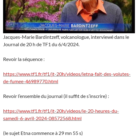
Jacques-Marie Bardintzeff, volcanologue, interviewé dans le
Journal de 20 h de TF1 du 6/4/2024.
Revoir la séquence :
https://www.tf1.fr/tf1/jt-20h/videos/letna-fait-des-volutes-
de-fumee-46989770.html
Revoir l’ensemble du journal (il suffit de s’inscrire) :
https://www.tf1.fr/tf1/jt-20h/videos/le-20-heures-du-
samedi-6-avril-2024-08572568.html
(le sujet Etna commence à 29 mn 55 s)