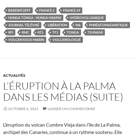
BARDINTZEFF
FRANCE 2
FRANCE 24
HUNGA TONGA - HUNGA HA’APAI
HYDROVOLCANIQUE
JOURNAL TÉLÉVISÉ
LIBÉRATION
M6
PHRÉATOMAGMATIQUE
RFI
RMC
RTL
TF1
TONGA
TSUNAMI
VOLCAN SOUS-MARIN
VOLCANOLOGUE
ACTUALITÉS
L’ÉRUPTION À LA PALMA
DANS LES MÉDIAS (SUITE)
OCTOBRE 6, 2021
LAISSER UN COMMENTAIRE
L’éruption du volcan Cumbre Vieja dans l’île de La Palma,
archipel des Canaries, continue à un rythme soutenu. Elle