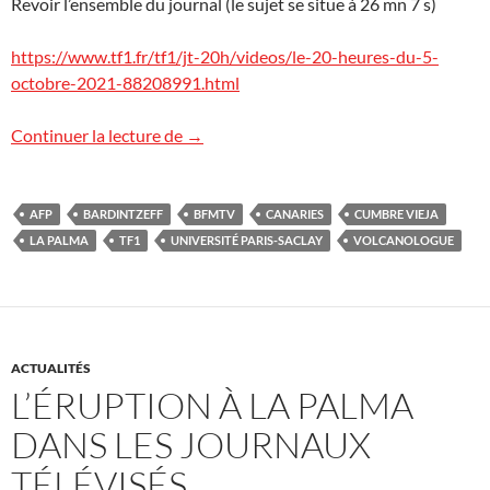
Revoir l’ensemble du journal (le sujet se situe à 26 mn 7 s)
https://www.tf1.fr/tf1/jt-20h/videos/le-20-heures-du-5-
octobre-2021-88208991.html
L’éruption à La Palma dans les médias (su
Continuer la lecture de
→
AFP
BARDINTZEFF
BFMTV
CANARIES
CUMBRE VIEJA
LA PALMA
TF1
UNIVERSITÉ PARIS-SACLAY
VOLCANOLOGUE
ACTUALITÉS
L’ÉRUPTION À LA PALMA
DANS LES JOURNAUX
TÉLÉVISÉS