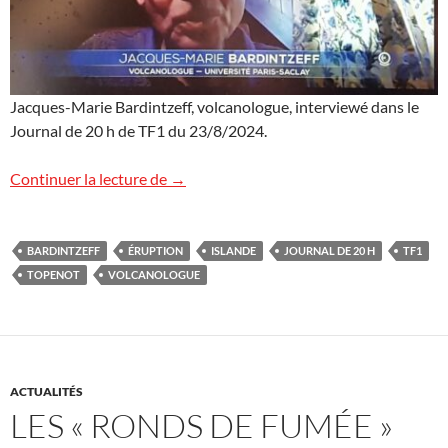
Jacques-Marie Bardintzeff, volcanologue, interviewé dans le
Journal de 20 h de TF1 du 23/8/2024.
L’éruption islandaise sur TF1
Continuer la lecture de
→
BARDINTZEFF
ÉRUPTION
ISLANDE
JOURNAL DE 20 H
TF1
TOPENOT
VOLCANOLOGUE
ACTUALITÉS
LES « RONDS DE FUMÉE »