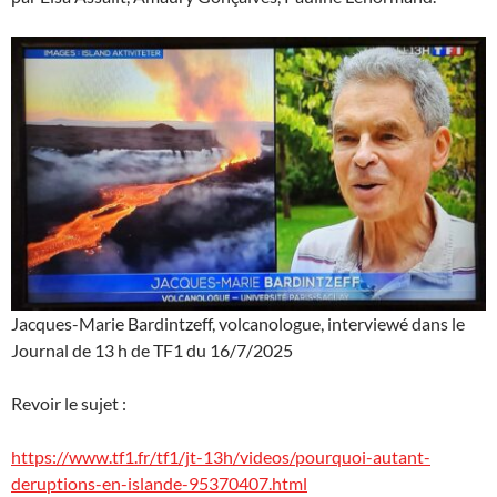
Jacques-Marie Bardintzeff, volcanologue, interviewé dans le
Journal de 13 h de TF1 du 16/7/2025
Revoir le sujet :
https://www.tf1.fr/tf1/jt-13h/videos/pourquoi-autant-
deruptions-en-islande-95370407.html