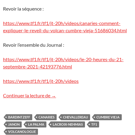
Revoir la séquence :
https://www.tf1.fr/tf1/jt-20h/videos/canaries-comment-
expliquer-le-reveil-du-volcan-cumbre-vieja-51686034.html
Revoir l’ensemble du Journal :
https://www.tf1.fr/tf1/jt-20h/videos/le-20-heures-du-21-
septembre-2021-42193776.html
https://www.tf1.fr/tf1/jt-20h/videos
L’éruption de La Palma : journal de TF1
Continuer la lecture de
→
BARDINTZEFF
CANARIES
CHEVALLEREAU
CUMBRE VIEJA
JANON
LA PALMA
LACROIX-NEHMIAS
TF1
VOLCANOLOGUE