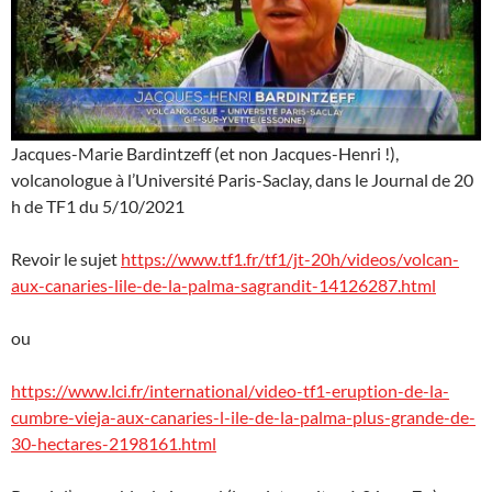
Jacques-Marie Bardintzeff (et non Jacques-Henri !),
volcanologue à l’Université Paris-Saclay, dans le Journal de 20
h de TF1 du 5/10/2021
Revoir le sujet
https://www.tf1.fr/tf1/jt-20h/videos/volcan-
aux-canaries-lile-de-la-palma-sagrandit-14126287.html
ou
https://www.lci.fr/international/video-tf1-eruption-de-la-
cumbre-vieja-aux-canaries-l-ile-de-la-palma-plus-grande-de-
30-hectares-2198161.html