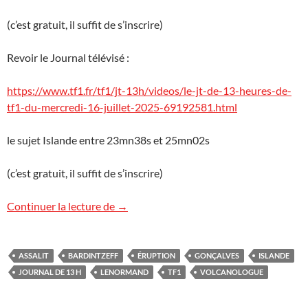
(c’est gratuit, il suffit de s’inscrire)
Revoir le Journal télévisé :
https://www.tf1.fr/tf1/jt-13h/videos/le-jt-de-13-heures-de-
tf1-du-mercredi-16-juillet-2025-69192581.html
le sujet Islande entre 23mn38s et 25mn02s
(c’est gratuit, il suffit de s’inscrire)
L‘éruption islandaise sur TF1
Continuer la lecture de
→
ASSALIT
BARDINTZEFF
ÉRUPTION
GONÇALVES
ISLANDE
JOURNAL DE 13 H
LENORMAND
TF1
VOLCANOLOGUE