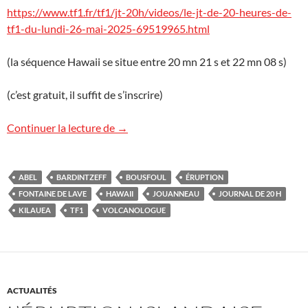
https://www.tf1.fr/tf1/jt-20h/videos/le-jt-de-20-heures-de-
tf1-du-lundi-26-mai-2025-69519965.html
(la séquence Hawaii se situe entre 20 mn 21 s et 22 mn 08 s)
(c’est gratuit, il suffit de s’inscrire)
Le Kilauea sur TF1
Continuer la lecture de
→
ABEL
BARDINTZEFF
BOUSFOUL
ÉRUPTION
FONTAINE DE LAVE
HAWAII
JOUANNEAU
JOURNAL DE 20 H
KILAUEA
TF1
VOLCANOLOGUE
ACTUALITÉS