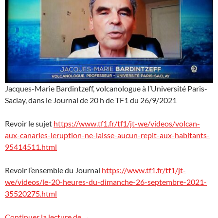
Jacques-Marie Bardintzeff, volcanologue à l’Université Paris-
Saclay, dans le Journal de 20 h de TF1 du 26/9/2021
Revoir le sujet
https://www.tf1.fr/tf1/jt-we/videos/volcan-
aux-canaries-leruption-ne-laisse-aucun-repit-aux-habitants-
95414511.html
Revoir l’ensemble du Journal
https://www.tf1.fr/tf1/jt-
we/videos/le-20-heures-du-dimanche-26-septembre-2021-
35520275.html
L’éruption à La Palma dans les journaux t
Continuer la lecture de
→