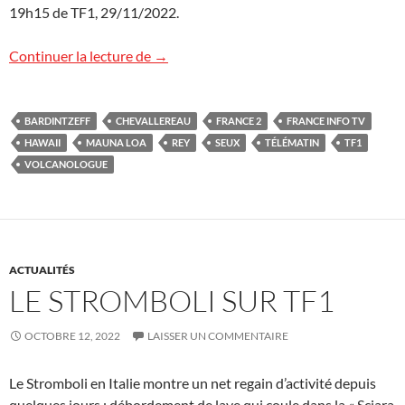
19h15 de TF1, 29/11/2022.
L’éruption du Mauna Loa sur TF1 et Fran
Continuer la lecture de
→
BARDINTZEFF
CHEVALLEREAU
FRANCE 2
FRANCE INFO TV
HAWAII
MAUNA LOA
REY
SEUX
TÉLÉMATIN
TF1
VOLCANOLOGUE
ACTUALITÉS
LE STROMBOLI SUR TF1
OCTOBRE 12, 2022
LAISSER UN COMMENTAIRE
Le Stromboli en Italie montre un net regain d’activité depuis
quelques jours : débordement de lave qui coule dans la « Sciara