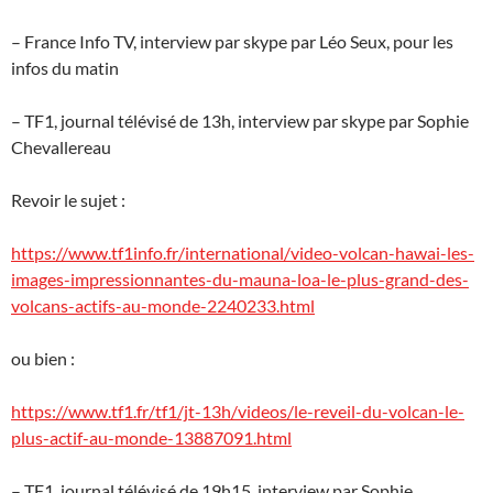
– France Info TV, interview par skype par Léo Seux, pour les
infos du matin
– TF1, journal télévisé de 13h, interview par skype par Sophie
Chevallereau
Revoir le sujet :
https://www.tf1info.fr/international/video-volcan-hawai-les-
images-impressionnantes-du-mauna-loa-le-plus-grand-des-
volcans-actifs-au-monde-2240233.html
ou bien :
https://www.tf1.fr/tf1/jt-13h/videos/le-reveil-du-volcan-le-
plus-actif-au-monde-13887091.html
– TF1, journal télévisé de 19h15, interview par Sophie