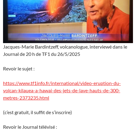
Jacques-Marie Bardintzeff, volcanologue, interviewé dans le
Journal de 20 h de TF1 du 26/5/2025
Revoir le sujet :
https://www.tf1info.fr/international/video-eruption-du-
volcan-kilauea-a-hawai-des-jets-de-lave-hauts-de-300-
metres-2373235.html
(c’est gratuit, il suffit de s’inscrire)
Revoir le Journal télévisé :