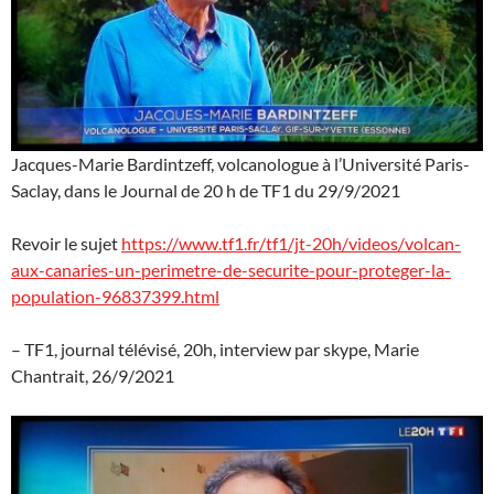
Jacques-Marie Bardintzeff, volcanologue à l’Université Paris-
Saclay, dans le Journal de 20 h de TF1 du 29/9/2021
Revoir le sujet
https://www.tf1.fr/tf1/jt-20h/videos/volcan-
aux-canaries-un-perimetre-de-securite-pour-proteger-la-
population-96837399.html
– TF1, journal télévisé, 20h, interview par skype, Marie
Chantrait, 26/9/2021