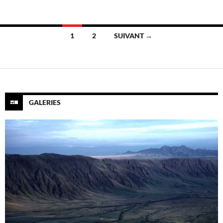
Navigation
1
2
SUIVANT →
des
articles
GALERIES