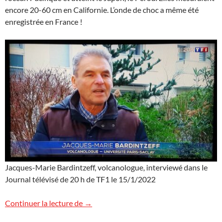
encore 20-60 cm en Californie. L’onde de choc a même été
enregistrée en France !
Jacques-Marie Bardintzeff, volcanologue, interviewé dans le
Journal télévisé de 20 h de TF1 le 15/1/2022
Volcan Hunga Tonga – Hunga Ha’apai et t
Continuer la lecture de
→