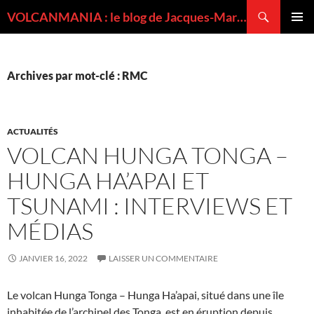
Recherche
VOLCANMANIA : le blog de Jacques-Marie BARDINTZEFF, volcanologue
ALLER
MENU
AU
PRINCI
CONTENU
Archives par mot-clé : RMC
ACTUALITÉS
VOLCAN HUNGA TONGA –
HUNGA HA’APAI ET
TSUNAMI : INTERVIEWS ET
MÉDIAS
JANVIER 16, 2022
LAISSER UN COMMENTAIRE
Le volcan Hunga Tonga – Hunga Ha’apai, situé dans une île
inhabitée de l’archipel des Tonga, est en éruption depuis