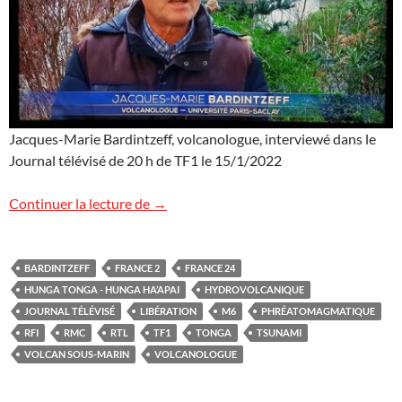
Jacques-Marie Bardintzeff, volcanologue, interviewé dans le
Journal télévisé de 20 h de TF1 le 15/1/2022
Volcan Hunga Tonga – Hunga Ha’apai et t
Continuer la lecture de
→
BARDINTZEFF
FRANCE 2
FRANCE 24
HUNGA TONGA - HUNGA HA’APAI
HYDROVOLCANIQUE
JOURNAL TÉLÉVISÉ
LIBÉRATION
M6
PHRÉATOMAGMATIQUE
RFI
RMC
RTL
TF1
TONGA
TSUNAMI
VOLCAN SOUS-MARIN
VOLCANOLOGUE