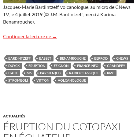
Jacques-Marie Bardintzeff, volcanologue, au micro de CNews
TV, le 4 juillet 2019 (© J.M. Bardintzeff, merci à Karima
Benamrouche).
Actualité du Stromboli
Continuer la lecture de
→
BARDINTZEFF
BASSET
BENAMROUCHE
BERROD
CNEWS
DUYCK
ÉRUPTION
FEIGNON
FRANCE INFO
GRANDPEY
ITALIE
M6
PARISIEN (LE)
RADIO CLASSIQUE
RMC
STROMBOLI
VITTON
VOLCANOLOGUE
ACTUALITÉS
ÉRUPTION DU COTOPAXI