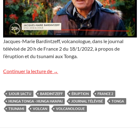
Jacques-Marie Bardintzeff, volcanologue, dans le journal
télévisé de 20 h de France 2 du 18/1/2022, à propos de
l’éruption et du tsunami aux Tonga.
Volcan et tsunami aux Tonga sur France 
Continuer la lecture de
→
1JOUR 1ACTU
BARDINTZEFF
ÉRUPTION
FRANCE 2
HUNGA TONGA - HUNGA HA’APAI
JOURNAL TÉLÉVISÉ
TONGA
TSUNAMI
VOLCAN
VOLCANOLOGUE