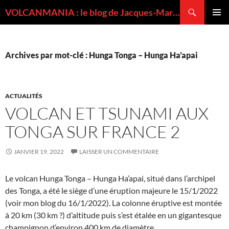
Recherche
VOLCANMANIA : le blog de Jacques-Marie BARDINTZEFF, volcanologue
ALLER
MENU
AU
PRINCI
CONTENU
Archives par mot-clé : Hunga Tonga – Hunga Ha’apai
ACTUALITÉS
VOLCAN ET TSUNAMI AUX
TONGA SUR FRANCE 2
JANVIER 19, 2022
LAISSER UN COMMENTAIRE
Le volcan Hunga Tonga – Hunga Ha’apai, situé dans l’archipel
des Tonga, a été le siège d’une éruption majeure le 15/1/2022
(voir mon blog du 16/1/2022). La colonne éruptive est montée
à 20 km (30 km ?) d’altitude puis s’est étalée en un gigantesque
champignon d’environ 400 km de diamètre.