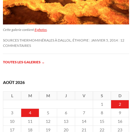
Cette galerie contient
8 photos
.
SOURCES THERMOMINÉRALES À DALLOL, ÉTHIOPIE
JANVIER 5, 2014
12
COMMENTAIRES
TOUTES LES GALERIES
→
AOÛT 2026
L
M
M
J
V
S
D
1
2
3
4
5
6
7
8
9
10
11
12
13
14
15
16
17
18
19
20
21
22
23