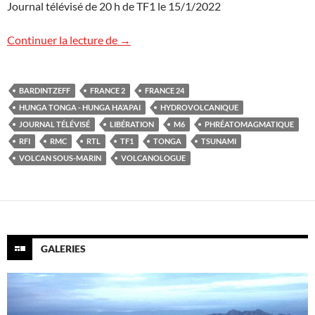
Journal télévisé de 20 h de TF1 le 15/1/2022
Volcan Hunga Tonga – Hunga Ha’apai et t
Continuer la lecture de
→
BARDINTZEFF
FRANCE 2
FRANCE 24
HUNGA TONGA - HUNGA HA’APAI
HYDROVOLCANIQUE
JOURNAL TÉLÉVISÉ
LIBÉRATION
M6
PHRÉATOMAGMATIQUE
RFI
RMC
RTL
TF1
TONGA
TSUNAMI
VOLCAN SOUS-MARIN
VOLCANOLOGUE
GALERIES