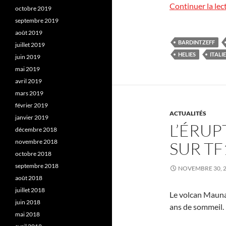
Continuer la lec
octobre 2019
septembre 2019
août 2019
BARDINTZEFF
juillet 2019
HELIES
ITALIE
juin 2019
mai 2019
avril 2019
mars 2019
février 2019
ACTUALITÉS
janvier 2019
L’ÉRU
décembre 2018
novembre 2018
SUR TF
octobre 2018
septembre 2018
NOVEMBRE 30, 
août 2018
juillet 2018
Le volcan Mauna 
juin 2018
ans de sommeil.
mai 2018