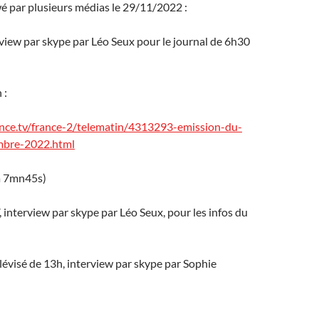
ewé par plusieurs médias le 29/11/2022 :
rview par skype par Léo Seux pour le journal de 6h30
 :
nce.tv/france-2/telematin/4313293-emission-du-
mbre-2022.html
 à 7mn45s)
, interview par skype par Léo Seux, pour les infos du
élévisé de 13h, interview par skype par Sophie