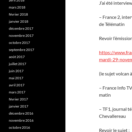
avril 2018
J’ai été intervi
mars 2018
février 2018
– France 2, inte
janvier 2018
de Télématin
décembre 2017
novembre 2017
Revoir l’émission
octobre 2017
septembre 2017
https://www.fra
août 2017
mardi-29-nove
juillet 2017
juin 2017
(le sujet volcan
mai 2017
avril 2017
– France Info TV
mars 2017
matin
février 2017
janvier 2017
– TF1, journal t
décembre 2016
Chevallereau
novembre 2016
octobre 2016
Revoir le sujet :