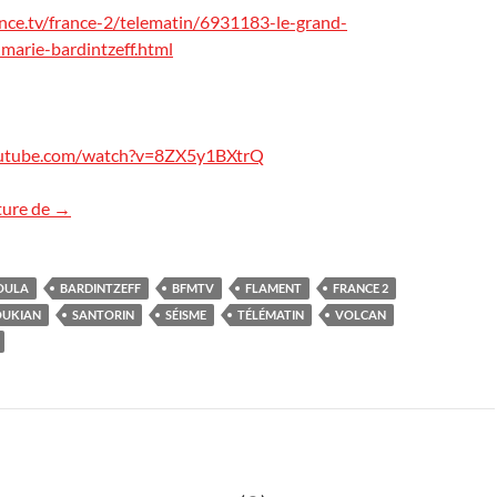
nce.tv/france-2/telematin/6931183-le-grand-
marie-bardintzeff.html
outube.com/watch?v=8ZX5y1BXtrQ
Santorin à Télématin
ture de
→
OULA
BARDINTZEFF
BFMTV
FLAMENT
FRANCE 2
UKIAN
SANTORIN
SÉISME
TÉLÉMATIN
VOLCAN