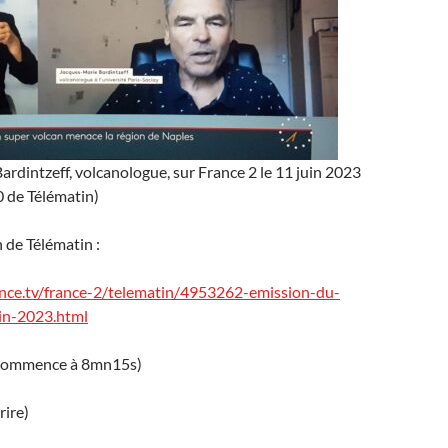
rdintzeff, volcanologue, sur France 2 le 11 juin 2023
0 de Télématin)
n de Télématin :
nce.tv/france-2/telematin/4953262-emission-du-
in-2023.html
n commence à 8mn15s)
crire)