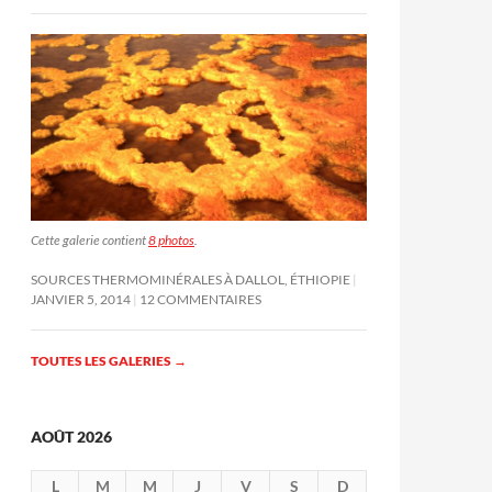
Cette galerie contient
8 photos
.
SOURCES THERMOMINÉRALES À DALLOL, ÉTHIOPIE
JANVIER 5, 2014
12 COMMENTAIRES
TOUTES LES GALERIES
→
AOÛT 2026
L
M
M
J
V
S
D