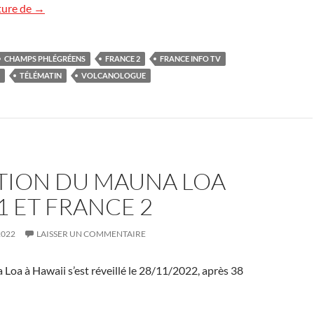
Un réveil possible (?) des champs Phlégréens sur France 2 
ture de
→
CHAMPS PHLÉGRÉENS
FRANCE 2
FRANCE INFO TV
TÉLÉMATIN
VOLCANOLOGUE
PTION DU MAUNA LOA
1 ET FRANCE 2
2022
LAISSER UN COMMENTAIRE
Loa à Hawaii s’est réveillé le 28/11/2022, après 38