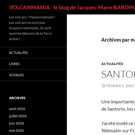
Recherche
VOLCANMANIA : le blog de Jacques-Marie BARDINT
Les volcans ? Passionnément !
Les volcans ne sont pas
toujours méchants, ils sont
aussi les témoins de la Terre
active !
Archives par mo
ACTUALITÉS
ACTUALITÉS
LIVRES
SANTO
VOYAGES
FÉVRIER 5, 2025
ARCHIVES
Une importante c
de Santorin, Ios
août 2026
juillet 2026
J’ai été invité 
juin 2026
Télématin sur Fr
mai 2026