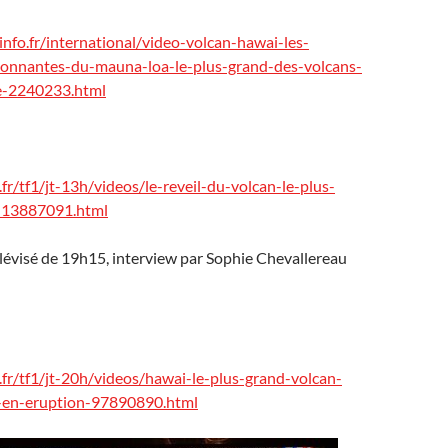
info.fr/international/video-volcan-hawai-les-
ionnantes-du-mauna-loa-le-plus-grand-des-volcans-
e-2240233.html
fr/tf1/jt-13h/videos/le-reveil-du-volcan-le-plus-
-13887091.html
élévisé de 19h15, interview par Sophie Chevallereau
.fr/tf1/jt-20h/videos/hawai-le-plus-grand-volcan-
-en-eruption-97890890.html