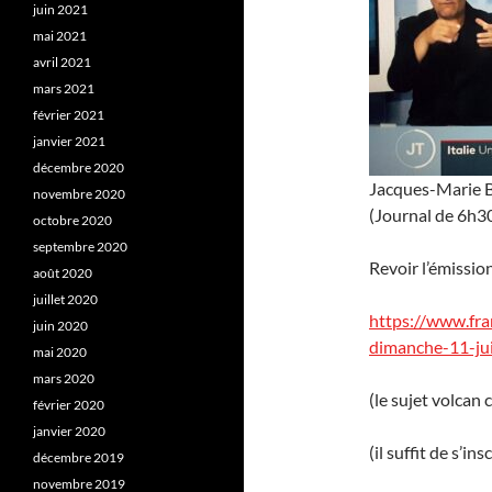
juin 2021
mai 2021
avril 2021
mars 2021
février 2021
janvier 2021
décembre 2020
Jacques-Marie Ba
novembre 2020
(Journal de 6h3
octobre 2020
septembre 2020
Revoir l’émissio
août 2020
juillet 2020
https://www.fra
juin 2020
dimanche-11-ju
mai 2020
mars 2020
(le sujet volca
février 2020
janvier 2020
(il suffit de s’ins
décembre 2019
novembre 2019