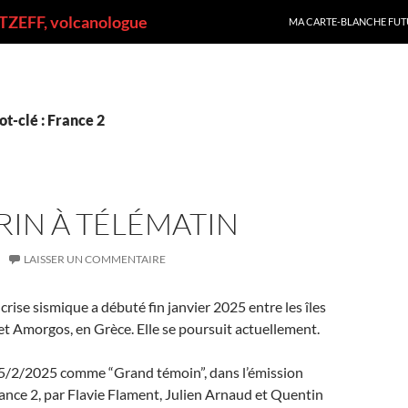
ALLER AU CONTENU
ZEFF, volcanologue
MA CARTE-BLANCHE FUT
t-clé : France 2
RIN À TÉLÉMATIN
LAISSER UN COMMENTAIRE
rise sismique a débuté fin janvier 2025 entre les îles
 et Amorgos, en Grèce. Elle se poursuit actuellement.
ce 5/2/2025 comme “Grand témoin”, dans l’émission
ance 2, par Flavie Flament, Julien Arnaud et Quentin