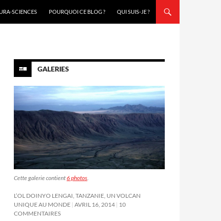
URA-SCIENCES
POURQUOI CE BLOG ?
QUI SUIS-JE ?
GALERIES
Cette galerie contient
6 photos
.
L’OL DOINYO LENGAI, TANZANIE, UN VOLCAN
UNIQUE AU MONDE
AVRIL 16, 2014
10
COMMENTAIRES