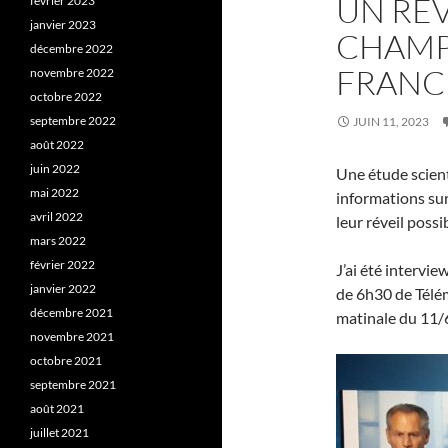
UN RÉV
février 2023
janvier 2023
CHAMP
décembre 2022
FRANCE
novembre 2022
octobre 2022
septembre 2022
JUIN 11, 2023
août 2022
juin 2022
Une étude scient
mai 2022
informations sur
avril 2022
leur réveil possi
mars 2022
février 2022
J’ai été intervi
janvier 2022
de 6h30 de Télém
décembre 2021
matinale du 11/
novembre 2021
octobre 2021
septembre 2021
août 2021
juillet 2021