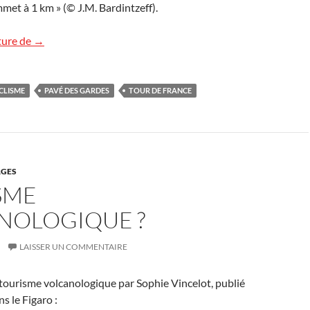
et à 1 km » (© J.M. Bardintzeff).
Le Tour de France arrive à Paris
ture de
→
CLISME
PAVÉ DES GARDES
TOUR DE FRANCE
GES
SME
NOLOGIQUE ?
LAISSER UN COMMENTAIRE
e tourisme volcanologique par Sophie Vincelot, publié
s le Figaro :