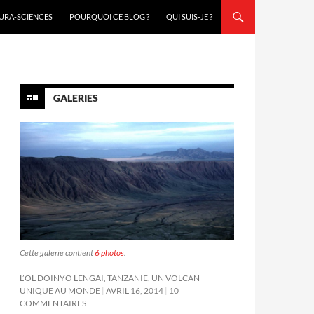
URA-SCIENCES
POURQUOI CE BLOG ?
QUI SUIS-JE ?
GALERIES
Cette galerie contient
6 photos
.
L’OL DOINYO LENGAI, TANZANIE, UN VOLCAN
UNIQUE AU MONDE
AVRIL 16, 2014
10
COMMENTAIRES