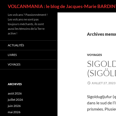
Recherche
VOLCANMANIA : le blog de Jacques-Marie BARDINT
Les volcans ? Passionnément !
Les volcans ne sont pas
toujours méchants, ils sont
aussi les témoins de la Terre
active !
Archives mensue
ACTUALITÉS
VOYAGES
LIVRES
SIGOL
VOYAGES
(SIGÖL
JUILLET 27, 2023
ARCHIVES
août 2026
Sigoldugljufur (q
juillet 2026
dans le sud de l
juin 2026
prismées. Plusie
mai 2026