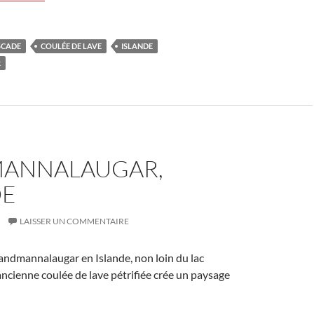
SCADE
COULÉE DE LAVE
ISLANDE
R
ANNALAUGAR,
DE
LAISSER UN COMMENTAIRE
andmannalaugar en Islande, non loin du lac
 ancienne coulée de lave pétrifiée crée un paysage