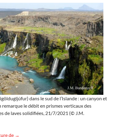
igöldugljúfur) dans le sud de l’Islande : un canyon et
 remarque le débit en prismes verticaux des
s de laves solidifiées, 21/7/2021 (© J.M.
Sigoldugljufur (Sigöldugljúfur), Islande
ture de
→