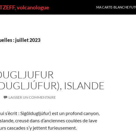
ALLER AU CONTENU
ZEFF, volcanologue
MA CARTE-BLANCHE FUT
lles : juillet 2023
DUGLJUFUR
DUGLJÚFUR), ISLANDE
LAISSER UN COMMENTAIRE
ui s’écrit : Sigöldugljúfur) est un profond canyon,
’Islande, creusé dans d’anciennes coulées de lave
urs cascades s’y jettent furieusement.