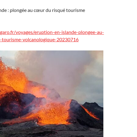
nde : plongée au cœur du risqué tourisme
igaro.fr/voyages/eruption-en-islande-plongee-au-
e-tourisme-volcanologique-20230716