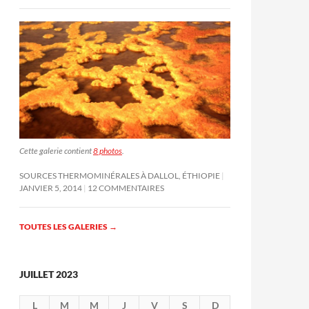
Cette galerie contient
8 photos
.
SOURCES THERMOMINÉRALES À DALLOL, ÉTHIOPIE
JANVIER 5, 2014
12 COMMENTAIRES
TOUTES LES GALERIES
→
JUILLET 2023
L
M
M
J
V
S
D