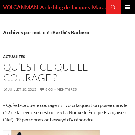
Recherche
VOLCANMANIA : le blog de Jacques-Marie BARDINTZEFF, volcanologue
ALLER
MENU
AU
PRINCI
CONTENU
Archives par mot-clé : Barthès Barbéro
ACTUALITÉS
QU’EST-CE QUE LE
COURAGE ?
JUILLET 10, 2023
6 COMMENTAIRES
« Qu’est-ce que le courage ? » : voici la question posée dans le
n°2 de la revue semestrielle « La Nouvelle Équipe Française »
(Nef). 39 personnes ont essayé d’y répondre.