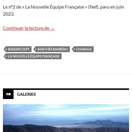
Le n°2 de « La Nouvelle Équipe Française » (Nef), paru en juin
2023.
Qu’est-ce que le courage ?
Continuer la lecture de
→
BARDINTZEFF
BARTHÈS BARBÉRO
COURAGE
LA NOUVELLE ÉQUIPE FRANÇAISE
GALERIES