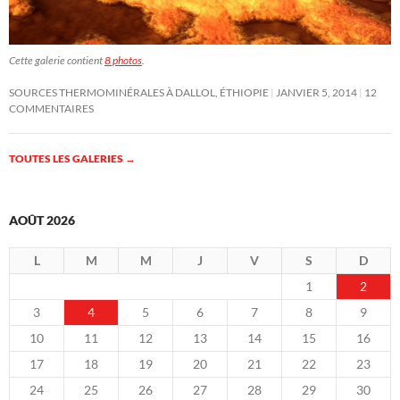
Cette galerie contient
8 photos
.
SOURCES THERMOMINÉRALES À DALLOL, ÉTHIOPIE
JANVIER 5, 2014
12
COMMENTAIRES
TOUTES LES GALERIES
→
AOÛT 2026
L
M
M
J
V
S
D
1
2
3
4
5
6
7
8
9
10
11
12
13
14
15
16
17
18
19
20
21
22
23
24
25
26
27
28
29
30