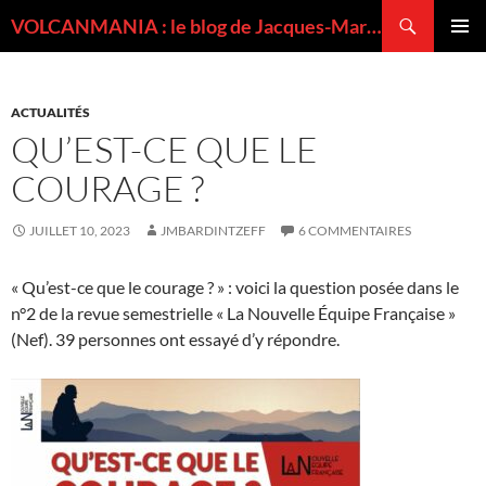
Recherche
VOLCANMANIA : le blog de Jacques-Marie BARDINTZEFF, volcanologue
ALLER
MENU
AU
PRINCI
CONTENU
ACTUALITÉS
QU’EST-CE QUE LE
COURAGE ?
JUILLET 10, 2023
JMBARDINTZEFF
6 COMMENTAIRES
« Qu’est-ce que le courage ? » : voici la question posée dans le
n°2 de la revue semestrielle « La Nouvelle Équipe Française »
(Nef). 39 personnes ont essayé d’y répondre.