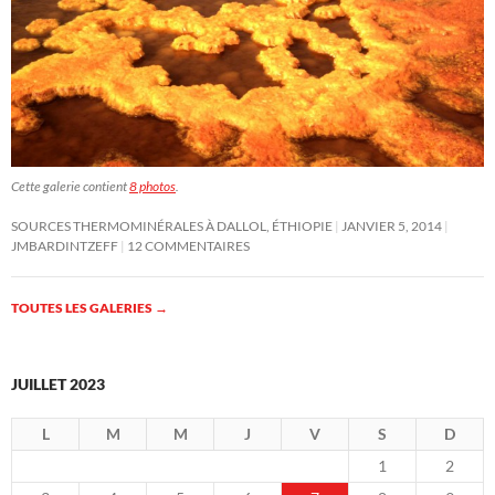
Cette galerie contient
8 photos
.
SOURCES THERMOMINÉRALES À DALLOL, ÉTHIOPIE
JANVIER 5, 2014
JMBARDINTZEFF
12 COMMENTAIRES
TOUTES LES GALERIES
→
JUILLET 2023
L
M
M
J
V
S
D
1
2