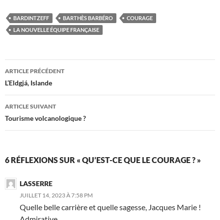
BARDINTZEFF
BARTHÈS BARBÉRO
COURAGE
LA NOUVELLE ÉQUIPE FRANÇAISE
Navigation
ARTICLE PRÉCÉDENT
des
L’Eldgjá, Islande
articles
ARTICLE SUIVANT
Tourisme volcanologique ?
6 RÉFLEXIONS SUR « QU’EST-CE QUE LE COURAGE ? »
LASSERRE
JUILLET 14, 2023 À 7:58 PM
Quelle belle carrière et quelle sagesse, Jacques Marie !
Admirative…