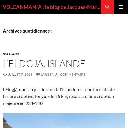
Recherche
VOLCANMANIA : le blog de Jacques-Marie BARDINTZEFF, volcanologue
ALLER
MENU
AU
PRINCI
CONTENU
Archives quotidiennes :
VOYAGES
L’ELDGJÁ, ISLANDE
JUILLET 7, 2023
LAISSER UN COMMENTAIRE
L’Eldgjá, dans la partie sud de l’Islande, est une formidable
fissure éruptive, longue de 75 km, résultat d’une éruption
majeure en 934-940.