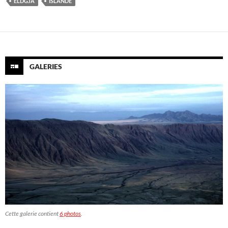
ELDGJÁ
ISLANDE
GALERIES
Cette galerie contient
6 photos
.