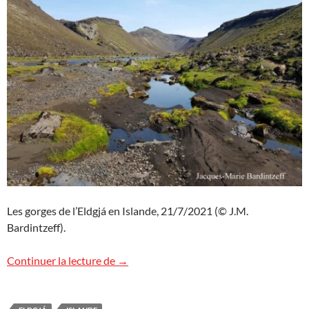
Les gorges de l’Eldgjá en Islande, 21/7/2021 (© J.M.
Bardintzeff).
L’Eldgjá, Islande
Continuer la lecture de
→