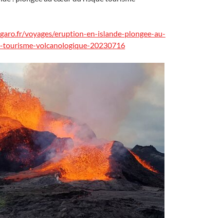
igaro.fr/voyages/eruption-en-islande-plongee-au-
e-tourisme-volcanologique-20230716