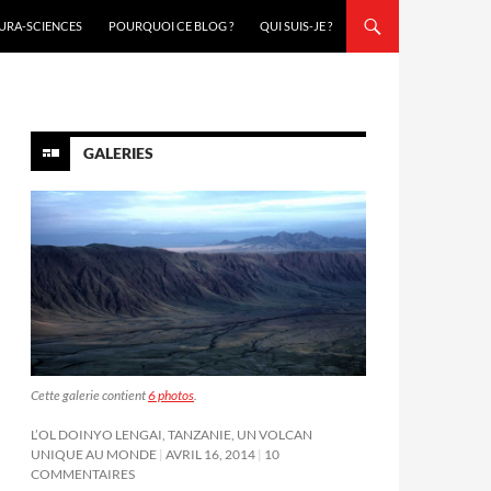
URA-SCIENCES
POURQUOI CE BLOG ?
QUI SUIS-JE ?
GALERIES
Cette galerie contient
6 photos
.
L’OL DOINYO LENGAI, TANZANIE, UN VOLCAN
UNIQUE AU MONDE
AVRIL 16, 2014
10
COMMENTAIRES