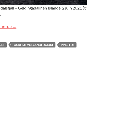
dalsfjall – Geldingadalir en Islande, 2 juin 2021 (©
.
Tourisme volcanologique ?
ture de
→
NDE
TOURISME VOLCANOLOGIQUE
VINCELOT