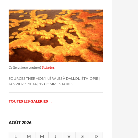
Cette galerie contient
8 photos
.
SOURCES THERMOMINÉRALES À DALLOL, ÉTHIOPIE
JANVIER 5, 2014
12 COMMENTAIRES
TOUTES LES GALERIES
→
AOÛT 2026
L
M
M
J
V
S
D