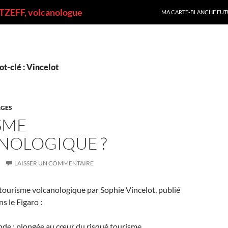
ALLER AU CONTENU
ZEFF, volcanologue
MA CARTE-BLANCHE FUT
t-clé : Vincelot
GES
SME
NOLOGIQUE ?
LAISSER UN COMMENTAIRE
e tourisme volcanologique par Sophie Vincelot, publié
s le Figaro :
nde : plongée au cœur du risqué tourisme