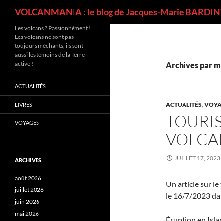
Recherche
VOLCANMANIA : le blog de Jacques-Marie BARDINT
Les volcans ? Passionnément !
Les volcans ne sont pas
toujours méchants, ils sont
aussi les témoins de la Terre
active !
Archives par mo
ACTUALITÉS
ACTUALITÉS
,
VOYA
LIVRES
TOURI
VOYAGES
VOLCA
JUILLET 17, 2023
ARCHIVES
août 2026
Un article sur l
juillet 2026
le 16/7/2023 dan
juin 2026
mai 2026
Éruption en Isla