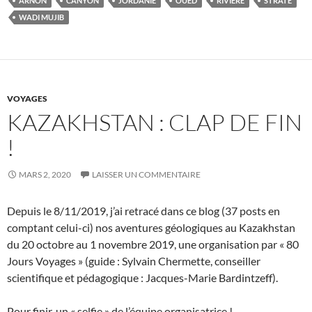
ARNON
CANYON
JORDANIE
OUED
RIVIÈRE
STRATE
WADI MUJIB
VOYAGES
KAZAKHSTAN : CLAP DE FIN
!
MARS 2, 2020
LAISSER UN COMMENTAIRE
Depuis le 8/11/2019, j’ai retracé dans ce blog (37 posts en
comptant celui-ci) nos aventures géologiques au Kazakhstan
du 20 octobre au 1 novembre 2019, une organisation par « 80
Jours Voyages » (guide : Sylvain Chermette, conseiller
scientifique et pédagogique : Jacques-Marie Bardintzeff).
Pour finir, un « selfie » de l’équipe organisatrice !