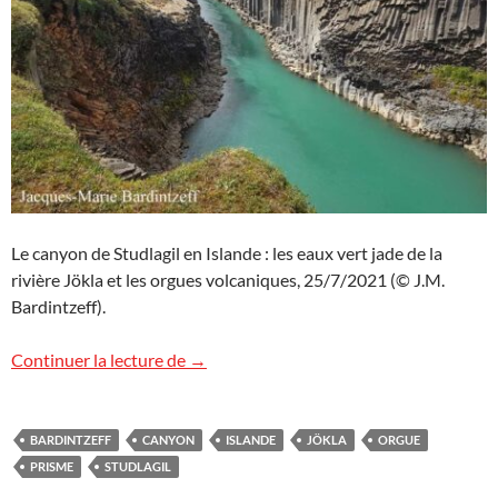
Le canyon de Studlagil en Islande : les eaux vert jade de la
rivière Jökla et les orgues volcaniques, 25/7/2021 (© J.M.
Bardintzeff).
Canyon de Studlagil, Islande
Continuer la lecture de
→
BARDINTZEFF
CANYON
ISLANDE
JÖKLA
ORGUE
PRISME
STUDLAGIL