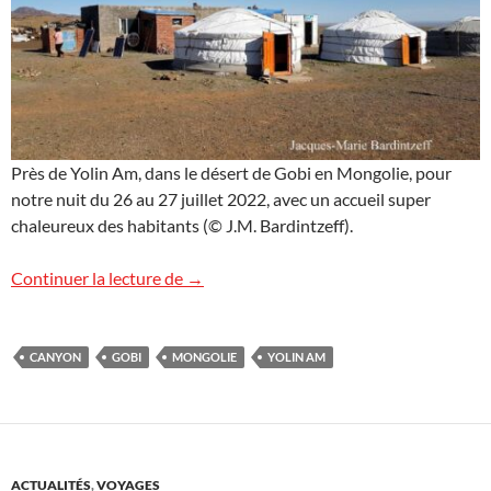
Près de Yolin Am, dans le désert de Gobi en Mongolie, pour
notre nuit du 26 au 27 juillet 2022, avec un accueil super
chaleureux des habitants (© J.M. Bardintzeff).
Yolin Am, Mongolie
Continuer la lecture de
→
CANYON
GOBI
MONGOLIE
YOLIN AM
ACTUALITÉS
,
VOYAGES