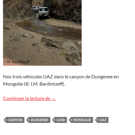
Nos trois véhicules UAZ dans le canyon de Dungenee en
Mongolie (© J.M. Bardintzeff).
Canyon de Dungenee en Mongolie
Continuer la lecture de
→
CANYON
DUNGENEE
GOBI
MONGOLIE
UAZ