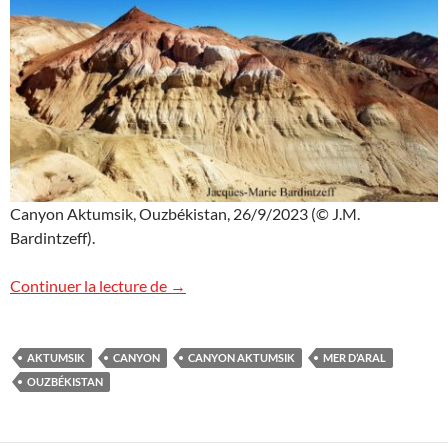
Canyon Aktumsik, Ouzbékistan, 26/9/2023 (© J.M.
Bardintzeff).
Canyon Aktumsik, Ouzbékistan
Continuer la lecture de
→
AKTUMSIK
CANYON
CANYON AKTUMSIK
MER D’ARAL
OUZBÉKISTAN