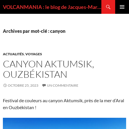
Recherche
VOLCANMANIA : le blog de Jacques-Marie BARDINTZEFF, volcanologue
ALLER
MENU
AU
PRINCI
CONTENU
Archives par mot-clé : canyon
ACTUALITÉS
,
VOYAGES
CANYON AKTUMSIK,
OUZBÉKISTAN
OCTOBRE 25, 2023
UN COMMENTAIRE
Festival de couleurs au canyon Aktumsik, près de la mer d’Aral
en Ouzbékistan !