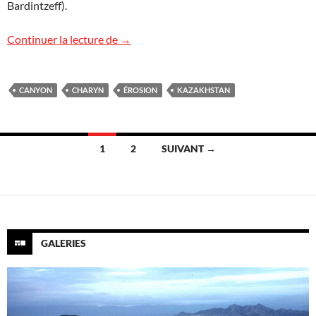
Bardintzeff).
Canyon Charyn, Kazakhstan
Continuer la lecture de
→
CANYON
CHARYN
ÉROSION
KAZAKHSTAN
Navigation
1
2
SUIVANT →
des
articles
GALERIES