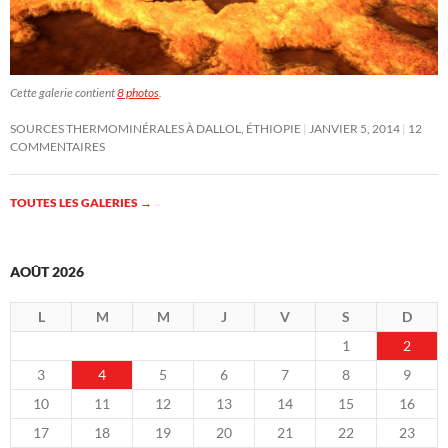
Cette galerie contient
8 photos
.
SOURCES THERMOMINÉRALES À DALLOL, ÉTHIOPIE
JANVIER 5, 2014
12
COMMENTAIRES
TOUTES LES GALERIES
→
AOÛT 2026
L
M
M
J
V
S
D
1
2
3
4
5
6
7
8
9
10
11
12
13
14
15
16
17
18
19
20
21
22
23