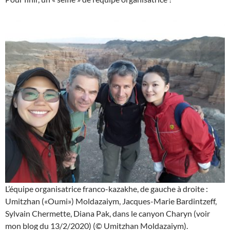
L’équipe organisatrice franco-kazakhe, de gauche à droite :
Umitzhan («Oumi») Moldazaiym, Jacques-Marie Bardintzeff,
Sylvain Chermette, Diana Pak, dans le canyon Charyn (voir
mon blog du 13/2/2020) (© Umitzhan Moldazaiym).