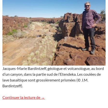
Jacques-Marie Bardintzeff, géologue et volcanologue, au bord
d’un canyon, dans la partie sud de l’Etendeka. Les coulées de
lave basaltique sont grossièrement prismées (© J.M.
Bardintzeff).
Canyon dans l’Etendeka en Namibie
Continuer la lecture de
→