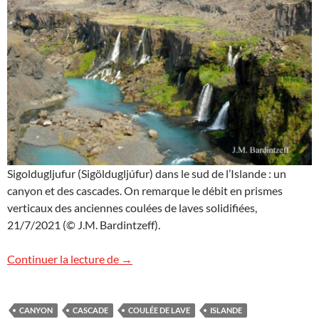
Sigoldugljufur (Sigöldugljúfur) dans le sud de l’Islande : un
canyon et des cascades. On remarque le débit en prismes
verticaux des anciennes coulées de laves solidifiées,
21/7/2021 (© J.M. Bardintzeff).
Sigoldugljufur (Sigöldugljúfur), Islande
Continuer la lecture de
→
CANYON
CASCADE
COULÉE DE LAVE
ISLANDE