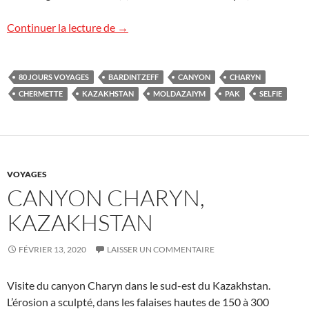
Kazakhstan : clap de fin !
Continuer la lecture de
→
80 JOURS VOYAGES
BARDINTZEFF
CANYON
CHARYN
CHERMETTE
KAZAKHSTAN
MOLDAZAIYM
PAK
SELFIE
VOYAGES
CANYON CHARYN,
KAZAKHSTAN
FÉVRIER 13, 2020
LAISSER UN COMMENTAIRE
Visite du canyon Charyn dans le sud-est du Kazakhstan.
L’érosion a sculpté, dans les falaises hautes de 150 à 300