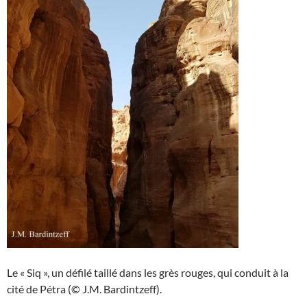
Le « Siq », un défilé taillé dans les grès rouges, qui conduit à la
cité de Pétra (© J.M. Bardintzeff).