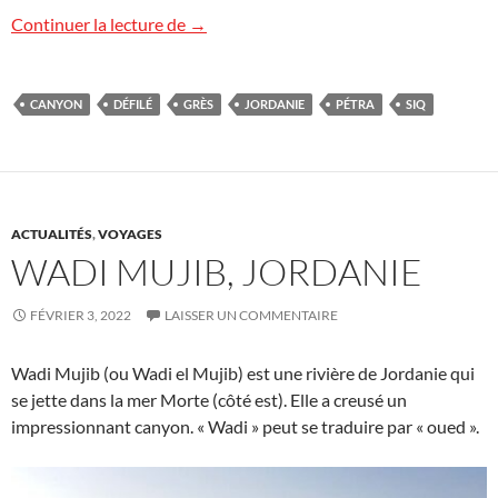
Le « Siq » de Pétra, Jordanie
Continuer la lecture de
→
CANYON
DÉFILÉ
GRÈS
JORDANIE
PÉTRA
SIQ
ACTUALITÉS
,
VOYAGES
WADI MUJIB, JORDANIE
FÉVRIER 3, 2022
LAISSER UN COMMENTAIRE
Wadi Mujib (ou Wadi el Mujib) est une rivière de Jordanie qui
se jette dans la mer Morte (côté est). Elle a creusé un
impressionnant canyon. « Wadi » peut se traduire par « oued ».