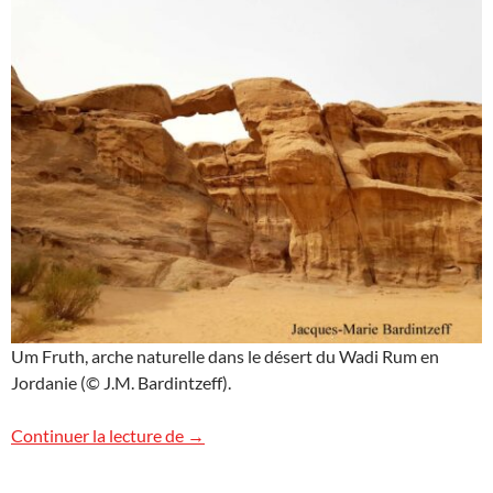
Um Fruth, arche naturelle dans le désert du Wadi Rum en
Jordanie (© J.M. Bardintzeff).
Um Fruth, Wadi Rum
Continuer la lecture de
→