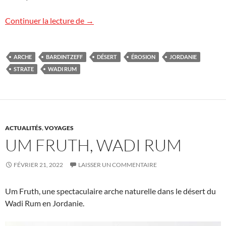
Arche minérale, Wadi Rum
Continuer la lecture de
→
ARCHE
BARDINTZEFF
DÉSERT
ÉROSION
JORDANIE
STRATE
WADI RUM
ACTUALITÉS
,
VOYAGES
UM FRUTH, WADI RUM
FÉVRIER 21, 2022
LAISSER UN COMMENTAIRE
Um Fruth, une spectaculaire arche naturelle dans le désert du
Wadi Rum en Jordanie.