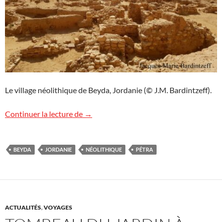
Le village néolithique de Beyda, Jordanie (© J.M. Bardintzeff).
Le village néolithique de Beyda, Jordanie
Continuer la lecture de
→
BEYDA
JORDANIE
NÉOLITHIQUE
PÉTRA
ACTUALITÉS
,
VOYAGES