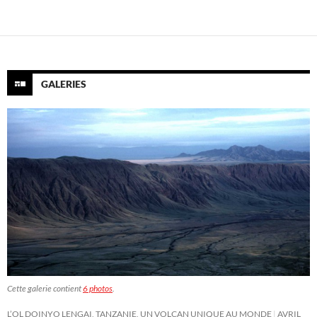
des
articles
GALERIES
Cette galerie contient
6 photos
.
L’OL DOINYO LENGAI, TANZANIE, UN VOLCAN UNIQUE AU MONDE
AVRIL