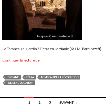
Le Tombeau du jardin à Pétra en Jordanie (© J.M. Bardintzeff).
Tombeau du jardin à Pétra
Continuer la lecture de
→
JORDANIE
PÉTRA
TOMBEAU DE LA RÉVOLUTION
TOMBEAU DU JARDIN
Navigation
1
2
3
SUIVANT →