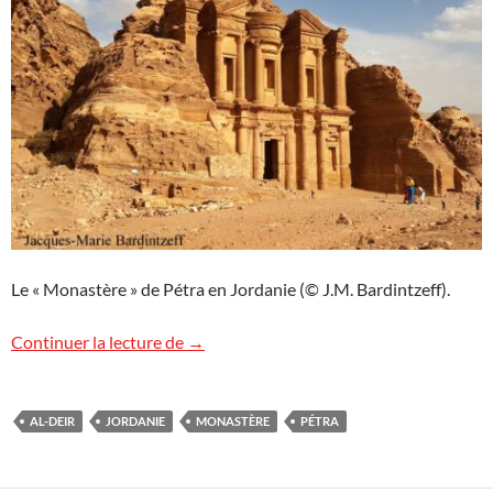
Le « Monastère » de Pétra en Jordanie (© J.M. Bardintzeff).
Le « Monastère » de Pétra, Jordanie
Continuer la lecture de
→
AL-DEIR
JORDANIE
MONASTÈRE
PÉTRA