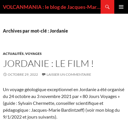
Recherche
VOLCANMANIA : le blog de Jacques-Marie BARDINTZEFF, volcanologue
ALLER
MENU
AU
PRINCI
CONTENU
Archives par mot-clé : Jordanie
ACTUALITÉS
,
VOYAGES
JORDANIE : LE FILM !
OCTOBRE 29, 2022
LAISSER UN COMMENTAIRE
Un voyage géologique exceptionnel en Jordanie a été organisé
du 24 octobre au 3 novembre 2021 par « 80 Jours Voyages »
(guide : Sylvain Chermette, conseiller scientifique et
pédagogique : Jacques-Marie Bardintzeff) (voir mon blog du
9/1/2022 et jours suivants).