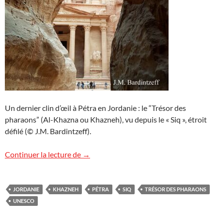
Un dernier clin d’œil à Pétra en Jordanie : le “Trésor des
pharaons” (Al-Khazna ou Khazneh), vu depuis le « Siq », étroit
défilé (© J.M. Bardintzeff).
Au revoir Pétra !
Continuer la lecture de
→
JORDANIE
KHAZNEH
PÉTRA
SIQ
TRÉSOR DES PHARAONS
UNESCO