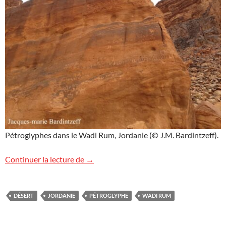
Pétroglyphes dans le Wadi Rum, Jordanie (© J.M. Bardintzeff).
Pétroglyphes dans le Wadi Rum
Continuer la lecture de
→
DÉSERT
JORDANIE
PÉTROGLYPHE
WADI RUM