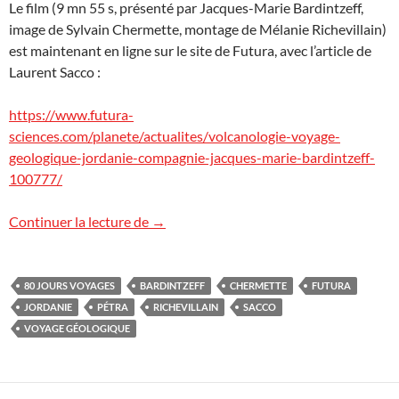
Le film (9 mn 55 s, présenté par Jacques-Marie Bardintzeff,
image de Sylvain Chermette, montage de Mélanie Richevillain)
est maintenant en ligne sur le site de Futura, avec l’article de
Laurent Sacco :
https://www.futura-
sciences.com/planete/actualites/volcanologie-voyage-
geologique-jordanie-compagnie-jacques-marie-bardintzeff-
100777/
Jordanie : le film !
Continuer la lecture de
→
80 JOURS VOYAGES
BARDINTZEFF
CHERMETTE
FUTURA
JORDANIE
PÉTRA
RICHEVILLAIN
SACCO
VOYAGE GÉOLOGIQUE