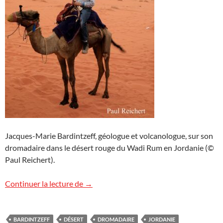
Jacques-Marie Bardintzeff, géologue et volcanologue, sur son
dromadaire dans le désert rouge du Wadi Rum en Jordanie (©
Paul Reichert).
À dromadaire dans le Wadi Rum
Continuer la lecture de
→
BARDINTZEFF
DÉSERT
DROMADAIRE
JORDANIE