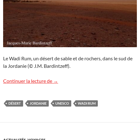
Le Wadi Rum, un désert de sable et de rochers, dans le sud de
la Jordanie (© J.M. Bardintzeff).
Le désert du Wadi Rum en Jordanie
Continuer la lecture de
→
DÉSERT
JORDANIE
UNESCO
WADI RUM
ACTUALITÉS
,
VOYAGES