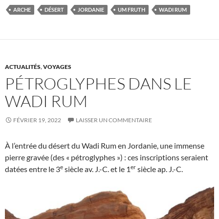
ARCHE
DÉSERT
JORDANIE
UM FRUTH
WADI RUM
ACTUALITÉS
,
VOYAGES
PÉTROGLYPHES DANS LE
WADI RUM
FÉVRIER 19, 2022
LAISSER UN COMMENTAIRE
À l’entrée du désert du Wadi Rum en Jordanie, une immense
pierre gravée (des « pétroglyphes ») : ces inscriptions seraient
e
er
datées entre le 3
siècle av. J.-C. et le 1
siècle ap. J.-C.