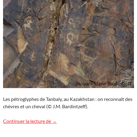
Les pétroglyphes de Tanbaly, au Kazakhstan : on reconnaît des
chèvres et un cheval (© J.M. Bardintzeff).
Pétroglyphes à Tanbaly, Kazakhstan
Continuer la lecture de
→