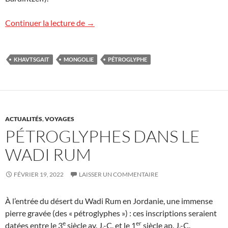
Pétroglyphes en Mongolie
Continuer la lecture de
→
KHAVTSGAIT
MONGOLIE
PÉTROGLYPHE
ACTUALITÉS
,
VOYAGES
PÉTROGLYPHES DANS LE
WADI RUM
FÉVRIER 19, 2022
LAISSER UN COMMENTAIRE
À l’entrée du désert du Wadi Rum en Jordanie, une immense
pierre gravée (des « pétroglyphes ») : ces inscriptions seraient
e
er
datées entre le 3
siècle av. J.-C. et le 1
siècle ap. J.-C.