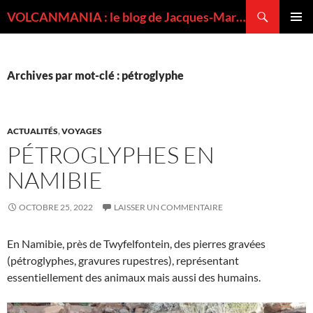
Recherche
VOLCANMANIA : le blog de Jacques-Marie BARDINTZEFF, volcanologue
ALLER
MENU
AU
PRINCI
CONTENU
Archives par mot-clé : pétroglyphe
ACTUALITÉS
,
VOYAGES
PÉTROGLYPHES EN
NAMIBIE
OCTOBRE 25, 2022
LAISSER UN COMMENTAIRE
En Namibie, près de Twyfelfontein, des pierres gravées
(pétroglyphes, gravures rupestres), représentant
essentiellement des animaux mais aussi des humains.