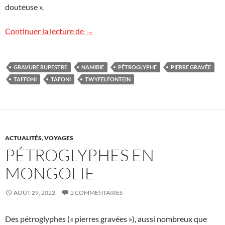
douteuse ».
Pétroglyphes en Namibie
Continuer la lecture de
→
GRAVURE RUPESTRE
NAMIBIE
PÉTROGLYPHE
PIERRE GRAVÉE
TAFFONI
TAFONI
TWYFELFONTEIN
ACTUALITÉS
,
VOYAGES
PÉTROGLYPHES EN
MONGOLIE
AOÛT 29, 2022
2 COMMENTAIRES
Des pétroglyphes (« pierres gravées »), aussi nombreux que