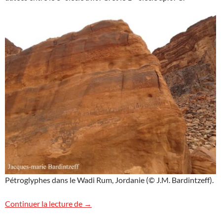
Pétroglyphes dans le Wadi Rum, Jordanie (© J.M. Bardintzeff).
Pétroglyphes dans le Wadi Rum
Continuer la lecture de
→