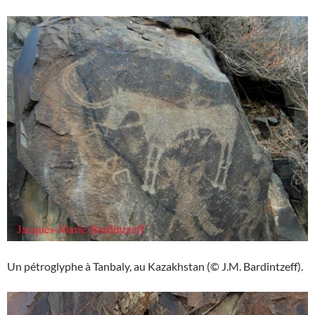
Un pétroglyphe à Tanbaly, au Kazakhstan (© J.M. Bardintzeff).