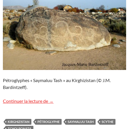
Pétroglyphes « Saymaluu Tash » au Kirghizistan (© J.M.
Bardintzeff).
Pétroglyphes
Continuer la lecture de
→
KIRGHIZISTAN
PÉTROGLYPHE
SAYMALUU TASH
SCYTHE
TCHOLPONATA