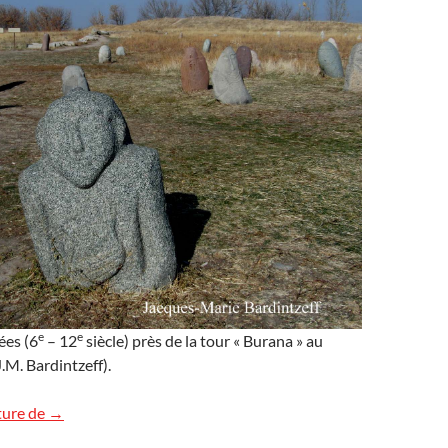
e
e
ées (6
– 12
siècle) près de la tour « Burana » au
.M. Bardintzeff).
Balbal
ture de
→