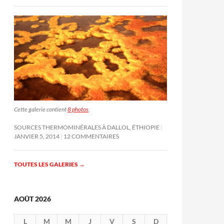
Cette galerie contient
8 photos
.
SOURCES THERMOMINÉRALES À DALLOL, ÉTHIOPIE
JANVIER 5, 2014
12 COMMENTAIRES
TOUTES LES GALERIES
→
AOÛT 2026
L
M
M
J
V
S
D