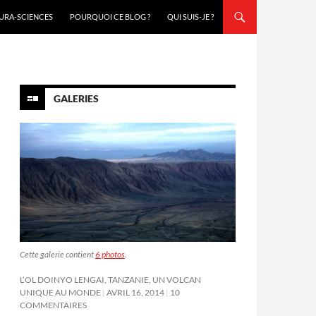
URA-SCIENCES
POURQUOI CE BLOG ?
QUI SUIS-JE ?
GALERIES
Cette galerie contient
6 photos
.
L’OL DOINYO LENGAI, TANZANIE, UN VOLCAN
UNIQUE AU MONDE
AVRIL 16, 2014
10
COMMENTAIRES