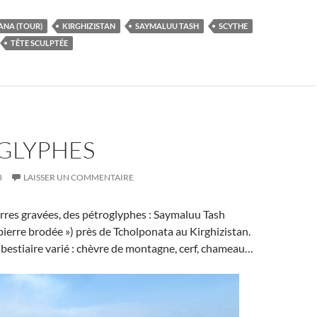
ANA (TOUR)
KIRGHIZISTAN
SAYMALUU TASH
SCYTHE
TÊTE SCULPTÉE
GLYPHES
8
LAISSER UN COMMENTAIRE
rres gravées, des pétroglyphes : Saymaluu Tash
 pierre brodée ») près de Tcholponata au Kirghizistan.
bestiaire varié : chèvre de montagne, cerf, chameau…