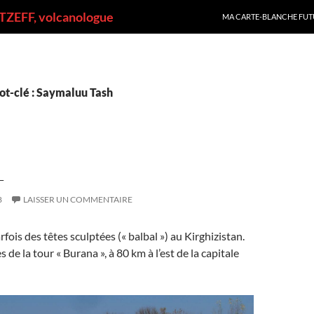
ALLER AU CONTENU
ZEFF, volcanologue
MA CARTE-BLANCHE FUT
ot-clé : Saymaluu Tash
L
8
LAISSER UN COMMENTAIRE
ois des têtes sculptées (« balbal ») au Kirghizistan.
 de la tour « Burana », à 80 km à l’est de la capitale