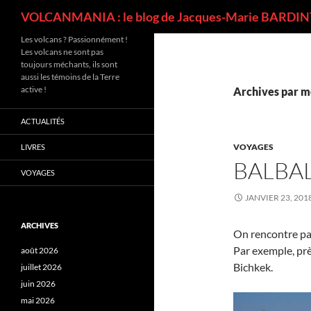
Recherche
VOLCANMANIA : le blog de Jacques-Marie BARDINT
Les volcans ? Passionnément !
Les volcans ne sont pas
toujours méchants, ils sont
aussi les témoins de la Terre
active !
Archives par m
ACTUALITÉS
VOYAGES
LIVRES
BALBA
VOYAGES
JANVIER 23, 201
ARCHIVES
On rencontre parf
Par exemple, près
août 2026
Bichkek.
juillet 2026
juin 2026
mai 2026