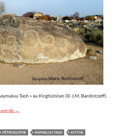
aymaluu Tash » au Kirghizistan (© J.M. Bardintzeff).
Pétroglyphes
ture de
→
PÉTROGLYPHE
SAYMALUU TASH
SCYTHE