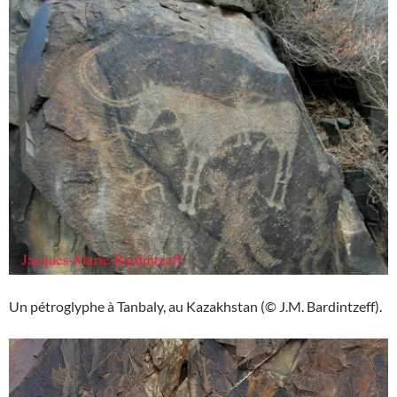
Un pétroglyphe à Tanbaly, au Kazakhstan (© J.M. Bardintzeff).