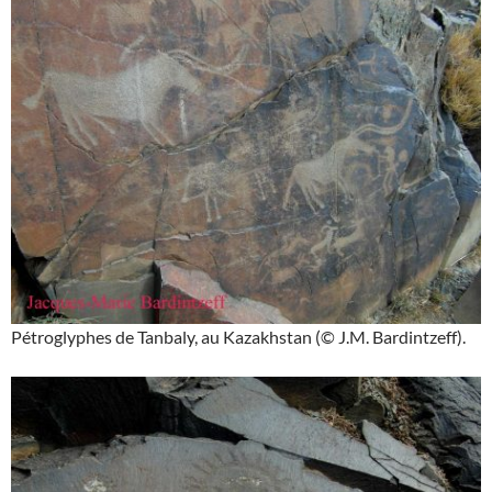
Pétroglyphes de Tanbaly, au Kazakhstan (© J.M. Bardintzeff).