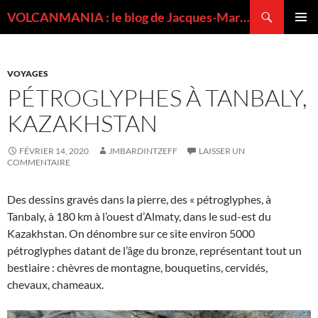
Recherche
VOLCANMANIA : le blog de Jacques-Marie BARDINTZEFF, volcanologue
ALLER
MENU
AU
PRINCI
CONTENU
VOYAGES
PÉTROGLYPHES À TANBALY,
KAZAKHSTAN
FÉVRIER 14, 2020
JMBARDINTZEFF
LAISSER UN
COMMENTAIRE
Des dessins gravés dans la pierre, des « pétroglyphes, à
Tanbaly, à 180 km à l’ouest d’Almaty, dans le sud-est du
Kazakhstan. On dénombre sur ce site environ 5000
pétroglyphes datant de l’âge du bronze, représentant tout un
bestiaire : chèvres de montagne, bouquetins, cervidés,
chevaux, chameaux.