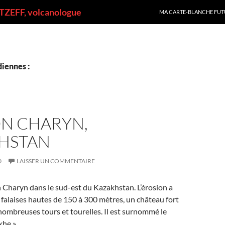
ALLER AU CONTENU
ZEFF, volcanologue
MA CARTE-BLANCHE FUT
iennes :
N CHARYN,
HSTAN
0
LAISSER UN COMMENTAIRE
 Charyn dans le sud-est du Kazakhstan. L’érosion a
s falaises hautes de 150 à 300 mètres, un château fort
nombreuses tours et tourelles. Il est surnommé le
he ».