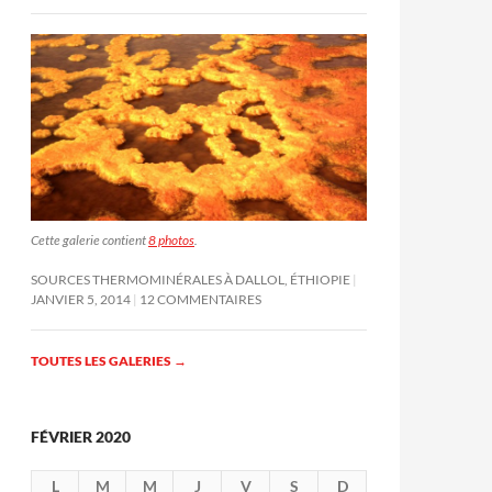
Cette galerie contient
8 photos
.
SOURCES THERMOMINÉRALES À DALLOL, ÉTHIOPIE
JANVIER 5, 2014
12 COMMENTAIRES
TOUTES LES GALERIES
→
FÉVRIER 2020
L
M
M
J
V
S
D