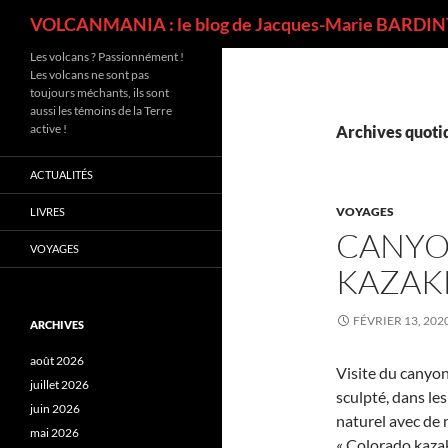
Recherche
VOLCANMANIA : le blog de Jacques-Marie BARDINT
Les volcans ? Passionnément !
Les volcans ne sont pas
toujours méchants, ils sont
aussi les témoins de la Terre
active !
Archives quotid
ACTUALITÉS
VOYAGES
LIVRES
CANYO
VOYAGES
KAZAK
FÉVRIER 13, 202
ARCHIVES
août 2026
Visite du canyon
juillet 2026
sculpté, dans le
juin 2026
naturel avec de 
mai 2026
« Colorado kazak