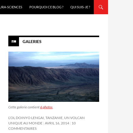
URA-SCIENCES
POURQUOI CE BLOG ?
QUI SUIS-JE ?
GALERIES
Cette galerie contient
6 photos
.
L’OL DOINYO LENGAI, TANZANIE, UN VOLCAN
UNIQUE AU MONDE
AVRIL 16, 2014
10
COMMENTAIRES