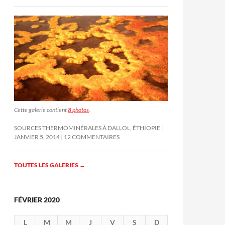
Cette galerie contient
8 photos
.
SOURCES THERMOMINÉRALES À DALLOL, ÉTHIOPIE
JANVIER 5, 2014
12 COMMENTAIRES
TOUTES LES GALERIES
→
FÉVRIER 2020
L
M
M
J
V
S
D