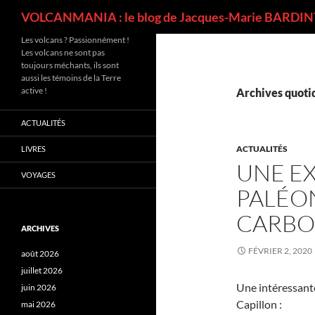
Recherche
VOLCANMANIA : le blog de Jacques-Marie BARDINT
Les volcans ? Passionnément !
Les volcans ne sont pas
toujours méchants, ils sont
aussi les témoins de la Terre
active !
Archives quotid
ACTUALITÉS
ACTUALITÉS
LIVRES
UNE E
VOYAGES
PALÉO
CARBO
ARCHIVES
FÉVRIER 2, 2020
août 2026
juillet 2026
Une intéressant
juin 2026
Capillon :
mai 2026