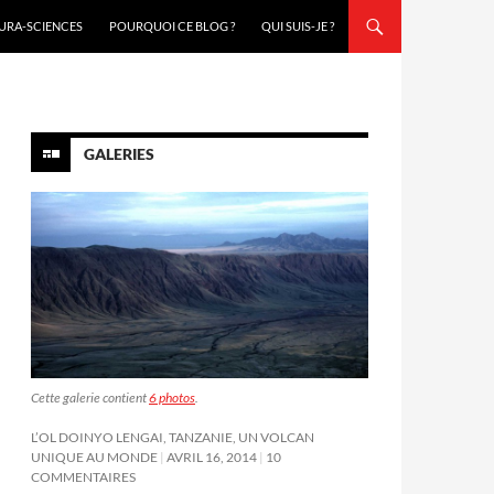
URA-SCIENCES
POURQUOI CE BLOG ?
QUI SUIS-JE ?
GALERIES
Cette galerie contient
6 photos
.
L’OL DOINYO LENGAI, TANZANIE, UN VOLCAN
UNIQUE AU MONDE
AVRIL 16, 2014
10
COMMENTAIRES