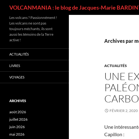
Recherche
VOLCANMANIA : le blog de Jacques-Marie BARDINT
Les volcans ? Passionnément !
Les volcans ne sont pas
toujours méchants, ils sont
aussi les témoins de la Terre
active !
Archives par mot
ACTUALITÉS
ACTUALITÉS
LIVRES
UNE E
VOYAGES
PALÉO
CARBO
ARCHIVES
FÉVRIER 2, 2020
août 2026
juillet 2026
Une intéressant
juin 2026
Capillon :
mai 2026