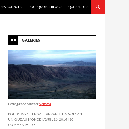
URA-SCIENCES
POURQUOI CE BLOG ?
QUI SUIS-JE ?
GALERIES
Cette galerie contient
6 photos
.
L’OL DOINYO LENGAI, TANZANIE, UN VOLCAN
UNIQUE AU MONDE
AVRIL 16, 2014
10
COMMENTAIRES