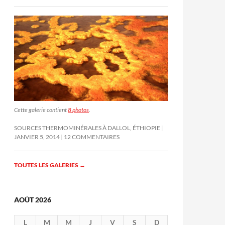
Cette galerie contient
8 photos
.
SOURCES THERMOMINÉRALES À DALLOL, ÉTHIOPIE
JANVIER 5, 2014
12 COMMENTAIRES
TOUTES LES GALERIES
→
AOÛT 2026
L
M
M
J
V
S
D