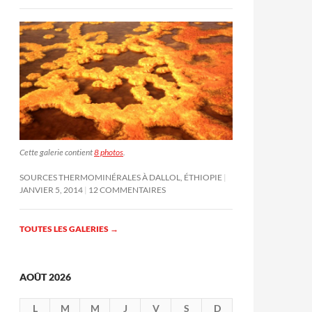
Cette galerie contient
8 photos
.
SOURCES THERMOMINÉRALES À DALLOL, ÉTHIOPIE
JANVIER 5, 2014
12 COMMENTAIRES
TOUTES LES GALERIES
→
AOÛT 2026
L
M
M
J
V
S
D