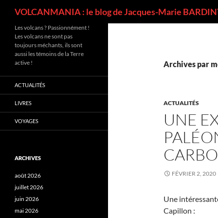
Recherche
VOLCANMANIA : le blog de Jacques-Marie BARDINT
Les volcans ? Passionnément !
Les volcans ne sont pas
toujours méchants, ils sont
aussi les témoins de la Terre
active !
Archives par mo
ACTUALITÉS
ACTUALITÉS
LIVRES
UNE E
VOYAGES
PALÉO
CARBO
ARCHIVES
FÉVRIER 2, 2020
août 2026
juillet 2026
Une intéressant
juin 2026
Capillon :
mai 2026