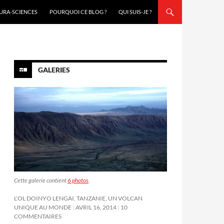
URA-SCIENCES
POURQUOI CE BLOG ?
QUI SUIS-JE ?
GALERIES
Cette galerie contient
6 photos
.
L’OL DOINYO LENGAI, TANZANIE, UN VOLCAN
UNIQUE AU MONDE
AVRIL 16, 2014
10
COMMENTAIRES