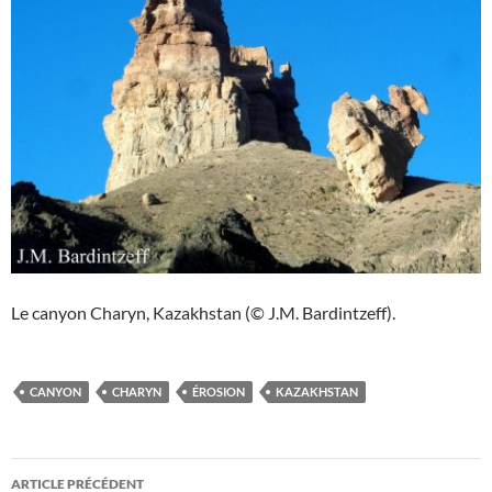
Le canyon Charyn, Kazakhstan (© J.M. Bardintzeff).
CANYON
CHARYN
ÉROSION
KAZAKHSTAN
Navigation
ARTICLE PRÉCÉDENT