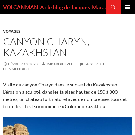
Recherche
VOLCANMANIA : le blog de Jacques-Marie BARDINTZEFF, volcanologue
ALLER
MENU
AU
PRINCI
CONTENU
VOYAGES
CANYON CHARYN,
KAZAKHSTAN
FÉVRIER 13, 2020
JMBARDINTZEFF
LAISSER UN
COMMENTAIRE
Visite du canyon Charyn dans le sud-est du Kazakhstan.
L’érosion a sculpté, dans les falaises hautes de 150 à 300
mètres, un château fort naturel avec de nombreuses tours et
tourelles. Il est surnommé le « Colorado kazakhe ».