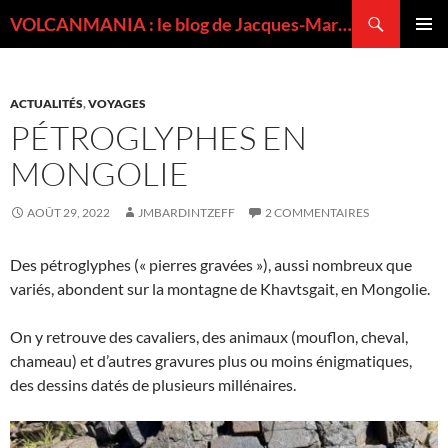
Recherche
VOLCANMANIA : le blog de Jacques-Marie BARDINTZEFF, volcanologue
ALLER
MENU
AU
PRINCI
CONTENU
ACTUALITÉS
,
VOYAGES
PÉTROGLYPHES EN
MONGOLIE
AOÛT 29, 2022
JMBARDINTZEFF
2 COMMENTAIRES
Des pétroglyphes (« pierres gravées »), aussi nombreux que
variés, abondent sur la montagne de Khavtsgait, en Mongolie.
On y retrouve des cavaliers, des animaux (mouflon, cheval,
chameau) et d’autres gravures plus ou moins énigmatiques,
des dessins datés de plusieurs millénaires.