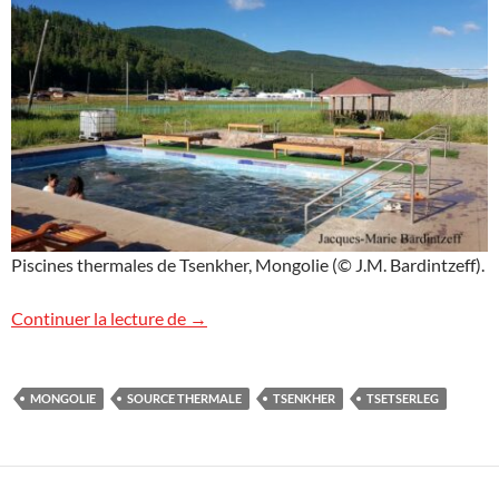
Piscines thermales de Tsenkher, Mongolie (© J.M. Bardintzeff).
Source thermale de Tsenkher, Mongolie
Continuer la lecture de
→
MONGOLIE
SOURCE THERMALE
TSENKHER
TSETSERLEG