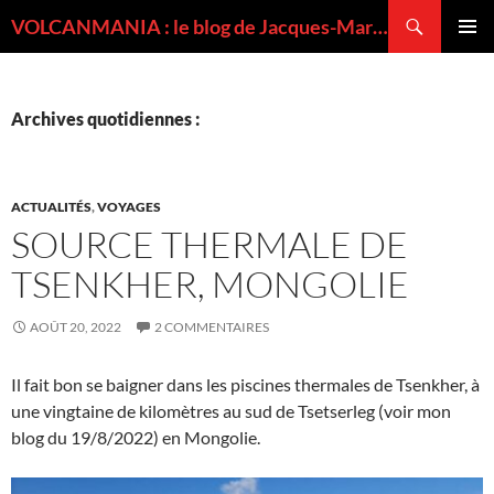
Recherche
VOLCANMANIA : le blog de Jacques-Marie BARDINTZEFF, volcanologue
ALLER
MENU
AU
PRINCI
CONTENU
Archives quotidiennes :
ACTUALITÉS
,
VOYAGES
SOURCE THERMALE DE
TSENKHER, MONGOLIE
AOÛT 20, 2022
2 COMMENTAIRES
Il fait bon se baigner dans les piscines thermales de Tsenkher, à
une vingtaine de kilomètres au sud de Tsetserleg (voir mon
blog du 19/8/2022) en Mongolie.