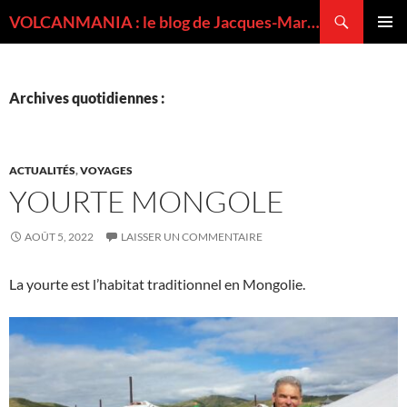
Recherche
VOLCANMANIA : le blog de Jacques-Marie BARDINTZEFF, volcanologue
ALLER
MENU
AU
PRINCI
CONTENU
Archives quotidiennes :
ACTUALITÉS
,
VOYAGES
YOURTE MONGOLE
AOÛT 5, 2022
LAISSER UN COMMENTAIRE
La yourte est l’habitat traditionnel en Mongolie.