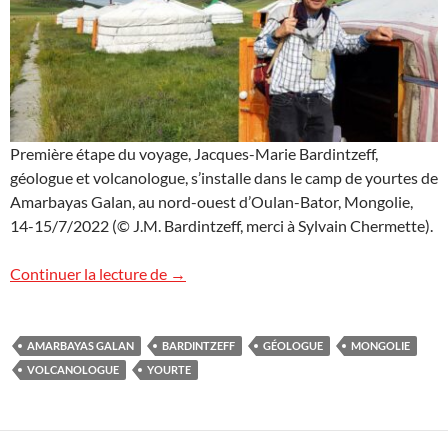
Première étape du voyage, Jacques-Marie Bardintzeff,
géologue et volcanologue, s’installe dans le camp de yourtes de
Amarbayas Galan, au nord-ouest d’Oulan-Bator, Mongolie,
14-15/7/2022 (© J.M. Bardintzeff, merci à Sylvain Chermette).
Yourte mongole
Continuer la lecture de
→
AMARBAYAS GALAN
BARDINTZEFF
GÉOLOGUE
MONGOLIE
VOLCANOLOGUE
YOURTE