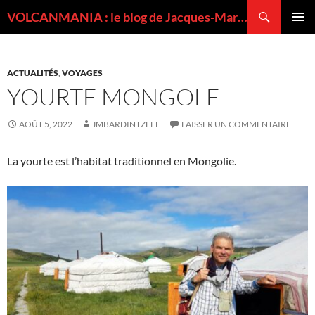
Recherche
VOLCANMANIA : le blog de Jacques-Marie BARDINTZEFF, volcanologue
ALLER
MENU
AU
PRINCI
CONTENU
ACTUALITÉS
,
VOYAGES
YOURTE MONGOLE
AOÛT 5, 2022
JMBARDINTZEFF
LAISSER UN COMMENTAIRE
La yourte est l’habitat traditionnel en Mongolie.