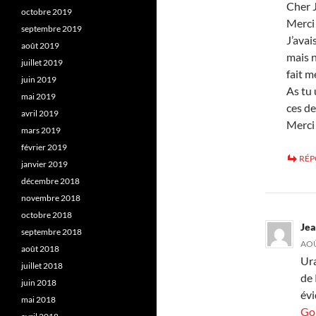
Cher 
octobre 2019
Merci 
septembre 2019
J’avai
août 2019
mais n
juillet 2019
fait 
juin 2019
As tu 
mai 2019
ces d
avril 2019
Merci 
mars 2019
février 2019
RÉ
janvier 2019
décembre 2018
novembre 2018
octobre 2018
Jea
septembre 2018
AOÛ
août 2018
Ura
juillet 2018
de 
juin 2018
év
mai 2018
Go