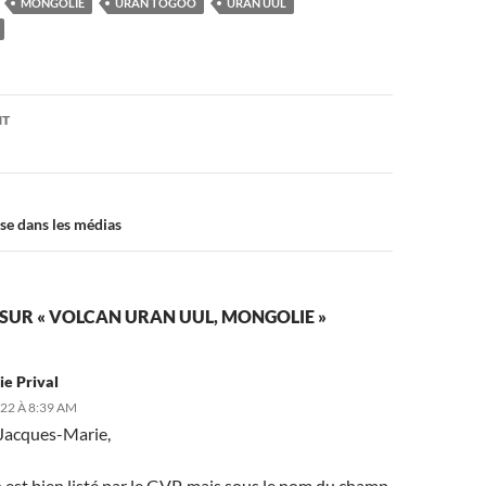
MONGOLIE
URAN TOGOO
URAN UUL
on
NT
ise dans les médias
 SUR « VOLCAN URAN UUL, MONGOLIE »
e Prival
22 À 8:39 AM
Jacques-Marie,
 est bien listé par le GVP, mais sous le nom du champ