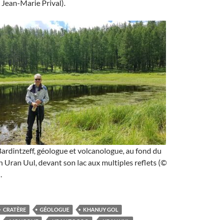
Jean-Marie Prival).
rdintzeff, géologue et volcanologue, au fond du
n Uran Uul, devant son lac aux multiples reflets (©
.
CRATÈRE
GÉOLOGUE
KHANUY GOL