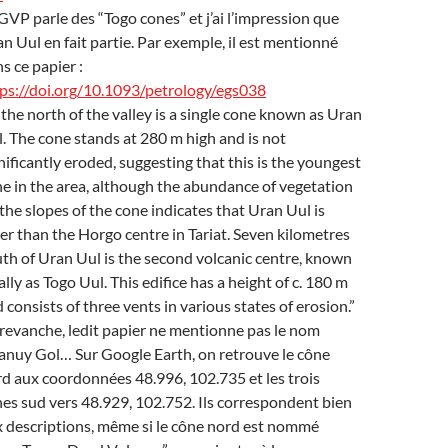
GVP parle des “Togo cones” et j’ai l’impression que
n Uul en fait partie. Par exemple, il est mentionné
s ce papier :
ps://doi.org/10.1093/petrology/egs038
 the north of the valley is a single cone known as Uran
. The cone stands at 280 m high and is not
nificantly eroded, suggesting that this is the youngest
e in the area, although the abundance of vegetation
the slopes of the cone indicates that Uran Uul is
er than the Horgo centre in Tariat. Seven kilometres
th of Uran Uul is the second volcanic centre, known
ally as Togo Uul. This edifice has a height of c. 180 m
 consists of three vents in various states of erosion.”
revanche, ledit papier ne mentionne pas le nom
nuy Gol… Sur Google Earth, on retrouve le cône
d aux coordonnées 48.996, 102.735 et les trois
es sud vers 48.929, 102.752. Ils correspondent bien
 descriptions, même si le cône nord est nommé