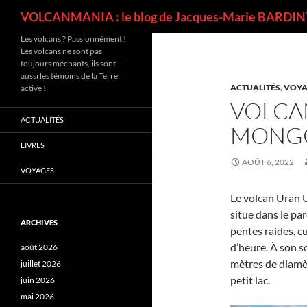
Recherche
VOLCANMANIA : le blog de Jacques-Marie BARDINT
Les volcans ? Passionnément !
Les volcans ne sont pas
toujours méchants, ils sont
aussi les témoins de la Terre
ACTUALITÉS
,
VOYA
active !
VOLCA
ACTUALITÉS
MONGO
LIVRES
AOÛT 6, 2022
VOYAGES
Le volcan Uran 
situe dans le pa
ARCHIVES
pentes raides, c
d’heure. À son s
août 2026
mètres de diamè
juillet 2026
petit lac.
juin 2026
mai 2026