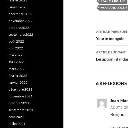
février 2023
LAC DE CRATÈRE
janvier 2023
VOLCANOLOGUE
décembre 2022
novembre 2022
Navigati
octobre 2022
ARTICLE PRÉCÉDE
septembre 2022
des
Yourte mongole
août 2022
articles
juin 2022
ARTICLE SUIVANT
mai 2022
L’éruption islanda
avril 2022
mars 2022
février 2022
janvier 2022
6 RÉFLEXIONS
décembre 2021
novembre 2021
Jean-Mari
octobre 2021
AOÛT 8, 20
septembre 2021
Bonjour 
août 2021
juillet 2021
Le volcan