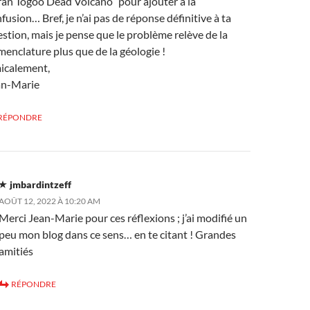
an Togoo Dead Volcano” pour ajouter à la
fusion… Bref, je n’ai pas de réponse définitive à ta
stion, mais je pense que le problème relève de la
enclature plus que de la géologie !
icalement,
an-Marie
RÉPONDRE
jmbardintzeff
AOÛT 12, 2022 À 10:20 AM
Merci Jean-Marie pour ces réflexions ; j’ai modifié un
peu mon blog dans ce sens… en te citant ! Grandes
amitiés
RÉPONDRE