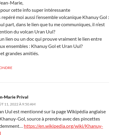
Jean-Marie,
pour cette info super intéressante
s repéré moi aussi l’ensemble volcanique Khanuy Gol :
ul part, dans le lien que tu me communiques, il n’est
mention du volcan Uran Uul?
un lien ou un doc qui prouve vraiment le lien entre
eux ensembles : Khanuy Gol et Uran Uul?
et grandes amitiés.
PONDRE
n-Marie Prival
T 11, 2022 À 9:50 AM
n Uul est mentionné sur la page Wikipédia anglaise
Khanuy-Gol, source à prendre avec des pincettes
idemment…
https://en.wikipedia.org/wiki/Khanuy-
l