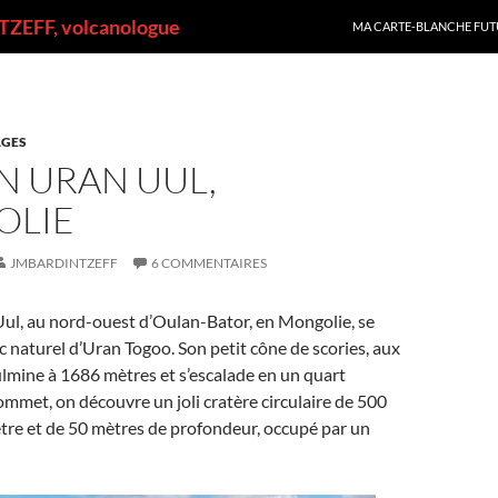
ALLER AU CONTENU
ZEFF, volcanologue
MA CARTE-BLANCHE FUT
GES
N URAN UUL,
LIE
JMBARDINTZEFF
6 COMMENTAIRES
Uul, au nord-ouest d’Oulan-Bator, en Mongolie, se
rc naturel d’Uran Togoo. Son petit cône de scories, aux
ulmine à 1686 mètres et s’escalade en un quart
ommet, on découvre un joli cratère circulaire de 500
tre et de 50 mètres de profondeur, occupé par un