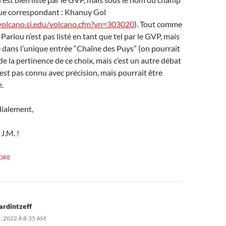
ue correspondant : Khanuy Gol
/volcano.si.edu/volcano.cfm?vn=303020
). Tout comme
 Pariou n’est pas listé en tant que tel par le GVP, mais
 dans l’unique entrée “Chaîne des Puys” (on pourrait
de la pertinence de ce choix, mais c’est un autre débat
 n’est pas connu avec précision, mais pourrait être
.
dialement,
J.M. !
DRE
ardintzeff
, 2022 À 8:35 AM