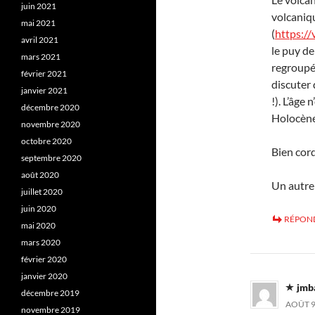
juin 2021
volcaniq
mai 2021
(
https:/
avril 2021
le puy de
mars 2021
regroupé
février 2021
discuter 
janvier 2021
!). L’âge
décembre 2020
Holocène
novembre 2020
octobre 2020
Bien cor
septembre 2020
août 2020
Un autre 
juillet 2020
juin 2020
RÉPON
mai 2020
mars 2020
février 2020
janvier 2020
jmb
décembre 2019
AOÛT 9
novembre 2019