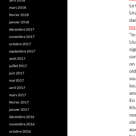
avril 2018
Le 
mars 2018
Ura
février 2018
dan
janvier 2018
htt
décembre 2017
“In
novembre 2017
Uul
octobre 2017
sig
septembre 2017
con
août 2017
on 
juillet 2017
old
juin 2017
sou
mai 2017
loc
avril 2017
and
mars 2017
En 
février 2017
Kha
janvier 2017
nor
décembre 2016
côn
novembre 2016
aux
octobre 2016