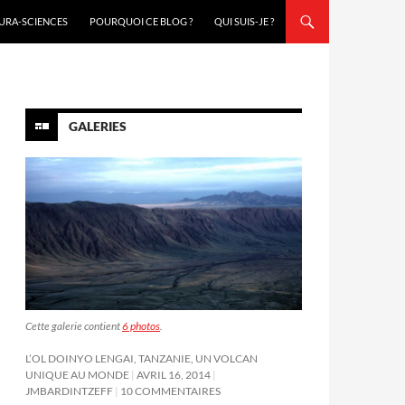
URA-SCIENCES
POURQUOI CE BLOG ?
QUI SUIS-JE ?
GALERIES
Cette galerie contient
6 photos
.
L’OL DOINYO LENGAI, TANZANIE, UN VOLCAN
UNIQUE AU MONDE
AVRIL 16, 2014
JMBARDINTZEFF
10 COMMENTAIRES