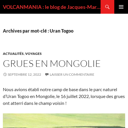
Recherche
VOLCANMANIA : le blog de Jacques-Marie BARDINTZEFF, volcanologue
ALLER
MENU
AU
PRINCI
CONTENU
Archives par mot-clé : Uran Togoo
ACTUALITÉS
,
VOYAGES
GRUES EN MONGOLIE
SEPTEMBRE 12, 2022
LAISSER UN COMMENTAIRE
Nous avions établi notre camp de base dans le parc naturel
d’Uran Togoo en Mongolie, le 16 juillet 2022, lorsque des grues
ont atterri dans le champ voisin !