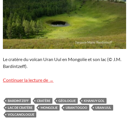
Le cratère du volcan Uran Uul en Mongolie et son lac (© J.M.
Bardintzeff).
Volcan Uran Uul, Mongolie
Continuer la lecture de
→
BARDINTZEFF
CRATÈRE
GÉOLOGUE
KHANUY GOL
LAC DE CRATÈRE
MONGOLIE
URAN TOGOO
URAN UUL
VOLCANOLOGUE