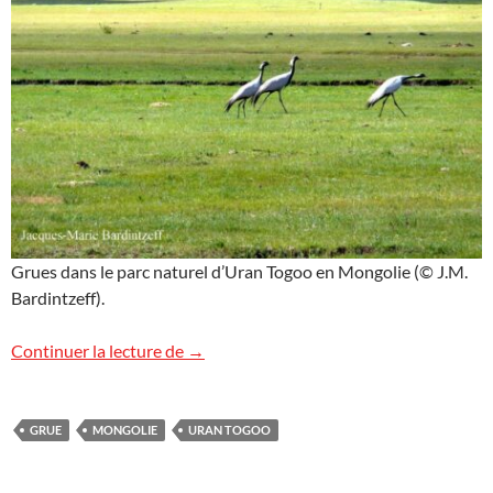
Grues dans le parc naturel d’Uran Togoo en Mongolie (© J.M.
Bardintzeff).
Grues en Mongolie
Continuer la lecture de
→
GRUE
MONGOLIE
URAN TOGOO