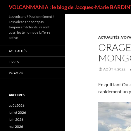
Recherche
VOLCANMANIA : le blog de Jacques-Marie BARDINT
Les volcans ? Passionnément !
Les volcans ne sont pas
toujours méchants, ils sont
aussi les témoins de la Terre
ACTUALITÉS
,
VOYA
active !
ORAGE 
ACTUALITÉS
MONG
LIVRES
AOÛT 4, 2022
VOYAGES
En quittant Oula
rapidement un p
ARCHIVES
août 2026
juillet 2026
juin 2026
mai 2026