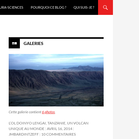
URA-SCIENCES
POURQUOI CE BLOG ?
QUI SUIS-JE ?
GALERIES
Cette galerie contient
6 photos
.
L’OL DOINYO LENGAI, TANZANIE, UN VOLCAN
UNIQUE AU MONDE
AVRIL 16, 2014
JMBARDINTZEFF
10 COMMENTAIRES