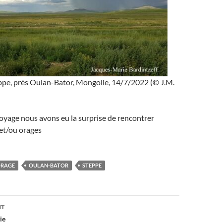
eppe, près Oulan-Bator, Mongolie, 14/7/2022 (© J.M.
oyage nous avons eu la surprise de rencontrer
 et/ou orages
RAGE
OULAN-BATOR
STEPPE
on
NT
ie