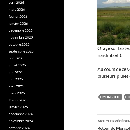
avril 2026
mars 2026
février 2026
janvier 2026
décembre 2025
novembre 2025
octobre 2025
Orage sur la st
septembre 2025
Bardintzeff).
août 2025
juillet 2025
Au cours de ce v
juin 2025
plusieurs pluies
mai 2025
avril 2025
mars 2025
MONGOLIE
O
février 2025
janvier 2025
décembre 2024
Navigati
novembre 2024
ARTICLE PRÉCÉDE
des
octobre 2024
Retour de Mongol