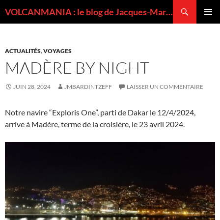
Recherche
VOLCANMANIA : le blog de Jacques-Marie BARDINTZEFF, volcanologue
ALLER
MENU
AU
PRINCI
CONTENU
ACTUALITÉS
,
VOYAGES
MADÈRE BY NIGHT
JUIN 28, 2024
JMBARDINTZEFF
LAISSER UN COMMENTAIRE
Notre navire “Exploris One”, parti de Dakar le 12/4/2024,
arrive à Madère, terme de la croisière, le 23 avril 2024.