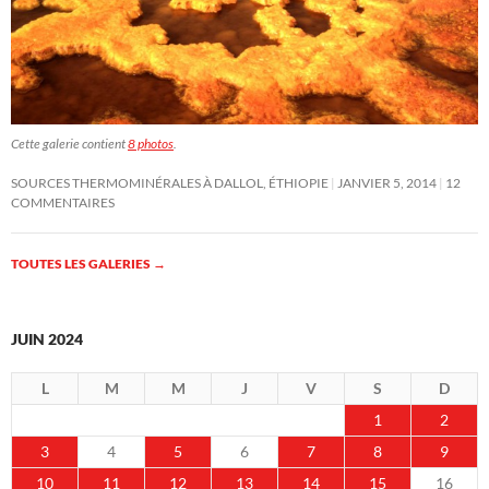
Cette galerie contient
8 photos
.
SOURCES THERMOMINÉRALES À DALLOL, ÉTHIOPIE
JANVIER 5, 2014
12
COMMENTAIRES
TOUTES LES GALERIES
→
JUIN 2024
L
M
M
J
V
S
D
1
2
3
4
5
6
7
8
9
10
11
12
13
14
15
16