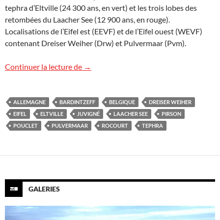
tephra d’Eltville (24 300 ans, en vert) et les trois lobes des
retombées du Laacher See (12 900 ans, en rouge).
Localisations de l’Eifel est (EEVF) et de l’Eifel ouest (WEVF)
contenant Dreiser Weiher (Drw) et Pulvermaar (Pvm).
Le mystère du tephra de Rocourt
Continuer la lecture de
→
ALLEMAGNE
BARDINTZEFF
BELGIQUE
DREISER WEIHER
EIFEL
ELTVILLE
JUVIGNÉ
LAACHER SEE
PIRSON
POUCLET
PULVERMAAR
ROCOURT
TEPHRA
GALERIES