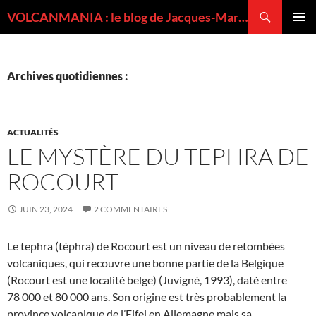
Recherche
VOLCANMANIA : le blog de Jacques-Marie BARDINTZEFF, volcanologue
ALLER
MENU
AU
PRINCI
CONTENU
Archives quotidiennes :
ACTUALITÉS
LE MYSTÈRE DU TEPHRA DE
ROCOURT
JUIN 23, 2024
2 COMMENTAIRES
Le tephra (téphra) de Rocourt est un niveau de retombées
volcaniques, qui recouvre une bonne partie de la Belgique
(Rocourt est une localité belge) (Juvigné, 1993), daté entre
78 000 et 80 000 ans. Son origine est très probablement la
province volcanique de l’Eifel en Allemagne mais sa