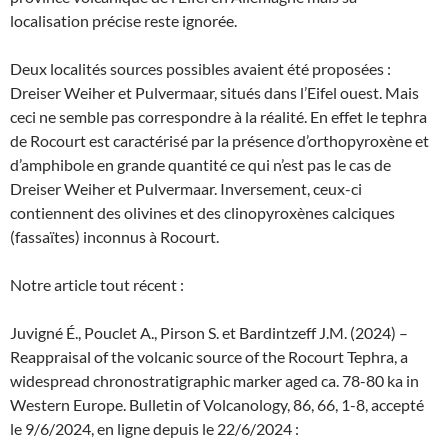
localisation précise reste ignorée.
Deux localités sources possibles avaient été proposées :
Dreiser Weiher et Pulvermaar, situés dans l’Eifel ouest. Mais
ceci ne semble pas correspondre à la réalité. En effet le tephra
de Rocourt est caractérisé par la présence d’orthopyroxène et
d’amphibole en grande quantité ce qui n’est pas le cas de
Dreiser Weiher et Pulvermaar. Inversement, ceux-ci
contiennent des olivines et des clinopyroxènes calciques
(fassaïtes) inconnus à Rocourt.
Notre article tout récent :
Juvigné É., Pouclet A., Pirson S. et Bardintzeff J.M. (2024) –
Reappraisal of the volcanic source of the Rocourt Tephra, a
widespread chronostratigraphic marker aged ca. 78-80 ka in
Western Europe. Bulletin of Volcanology, 86, 66, 1-8, accepté
le 9/6/2024, en ligne depuis le 22/6/2024 :