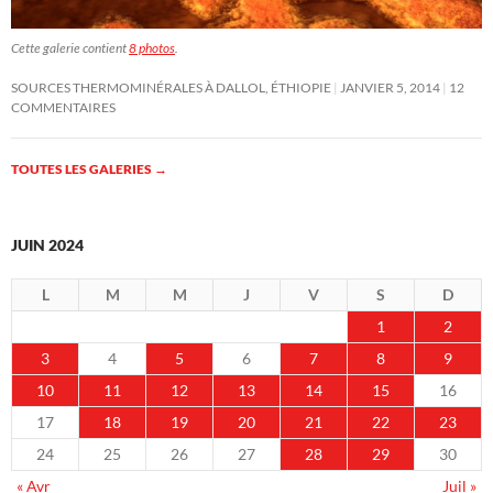
Cette galerie contient
8 photos
.
SOURCES THERMOMINÉRALES À DALLOL, ÉTHIOPIE
JANVIER 5, 2014
12
COMMENTAIRES
TOUTES LES GALERIES
→
JUIN 2024
L
M
M
J
V
S
D
1
2
3
4
5
6
7
8
9
10
11
12
13
14
15
16
17
18
19
20
21
22
23
24
25
26
27
28
29
30
« Avr
Juil »