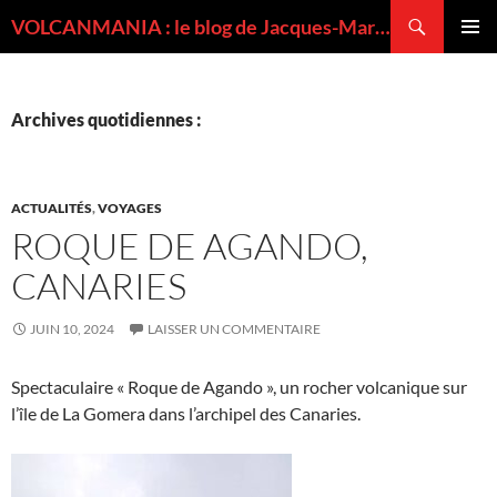
Recherche
VOLCANMANIA : le blog de Jacques-Marie BARDINTZEFF, volcanologue
ALLER
MENU
AU
PRINCI
CONTENU
Archives quotidiennes :
ACTUALITÉS
,
VOYAGES
ROQUE DE AGANDO,
CANARIES
JUIN 10, 2024
LAISSER UN COMMENTAIRE
Spectaculaire « Roque de Agando », un rocher volcanique sur
l’île de La Gomera dans l’archipel des Canaries.