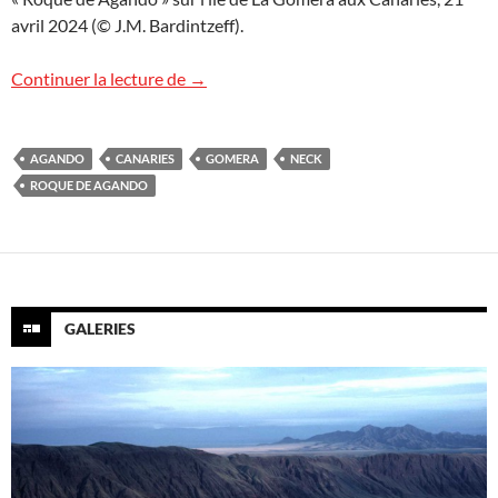
avril 2024 (© J.M. Bardintzeff).
Roque de Agando, Canaries
Continuer la lecture de
→
AGANDO
CANARIES
GOMERA
NECK
ROQUE DE AGANDO
GALERIES