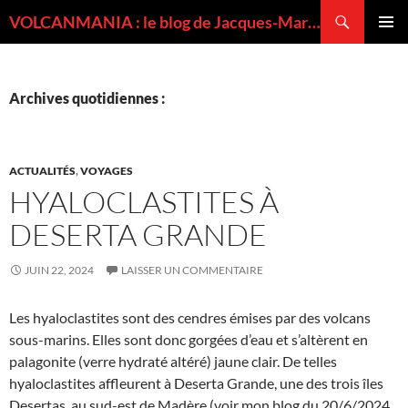
Recherche
VOLCANMANIA : le blog de Jacques-Marie BARDINTZEFF, volcanologue
ALLER
MENU
AU
PRINCI
CONTENU
Archives quotidiennes :
ACTUALITÉS
,
VOYAGES
HYALOCLASTITES À
DESERTA GRANDE
JUIN 22, 2024
LAISSER UN COMMENTAIRE
Les hyaloclastites sont des cendres émises par des volcans
sous-marins. Elles sont donc gorgées d’eau et s’altèrent en
palagonite (verre hydraté altéré) jaune clair. De telles
hyaloclastites affleurent à Deserta Grande, une des trois îles
Desertas, au sud-est de Madère (voir mon blog du 20/6/2024