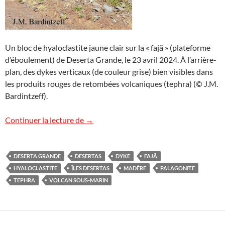
Un bloc de hyaloclastite jaune clair sur la « fajã » (plateforme
d’éboulement) de Deserta Grande, le 23 avril 2024. À l’arrière-
plan, des dykes verticaux (de couleur grise) bien visibles dans
les produits rouges de retombées volcaniques (tephra) (© J.M.
Bardintzeff).
Hyaloclastites à Deserta Grande
Continuer la lecture de
→
DESERTA GRANDE
DESERTAS
DYKE
FAJÃ
HYALOCLASTITE
ÎLES DESERTAS
MADÈRE
PALAGONITE
TEPHRA
VOLCAN SOUS-MARIN