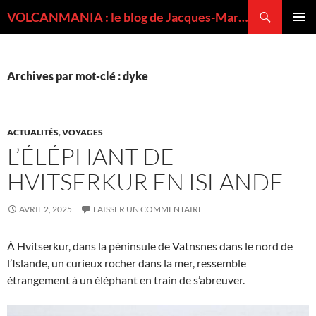
Recherche
VOLCANMANIA : le blog de Jacques-Marie BARDINTZEFF, volcanologue
ALLER
MENU
AU
PRINCI
CONTENU
Archives par mot-clé : dyke
ACTUALITÉS
,
VOYAGES
L’ÉLÉPHANT DE
HVITSERKUR EN ISLANDE
AVRIL 2, 2025
LAISSER UN COMMENTAIRE
À Hvitserkur, dans la péninsule de Vatnsnes dans le nord de
l’Islande, un curieux rocher dans la mer, ressemble
étrangement à un éléphant en train de s’abreuver.