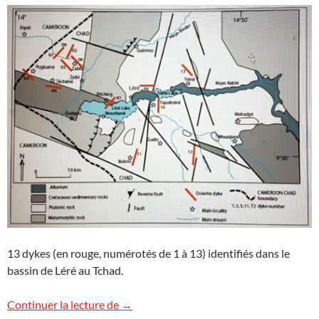
13 dykes (en rouge, numérotés de 1 à 13) identifiés dans le
bassin de Léré au Tchad.
Activité magmatique dans le bassin de L
Continuer la lecture de
→