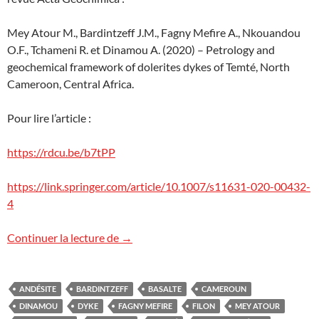
Mey Atour M., Bardintzeff J.M., Fagny Mefire A., Nkouandou
O.F., Tchameni R. et Dinamou A. (2020) – Petrology and
geochemical framework of dolerites dykes of Temté, North
Cameroon, Central Africa.
Pour lire l’article :
https://rdcu.be/b7tPP
https://link.springer.com/article/10.1007/s11631-020-00432-
4
Des dykes géants au Cameroun
Continuer la lecture de
→
ANDÉSITE
BARDINTZEFF
BASALTE
CAMEROUN
DINAMOU
DYKE
FAGNY MEFIRE
FILON
MEY ATOUR