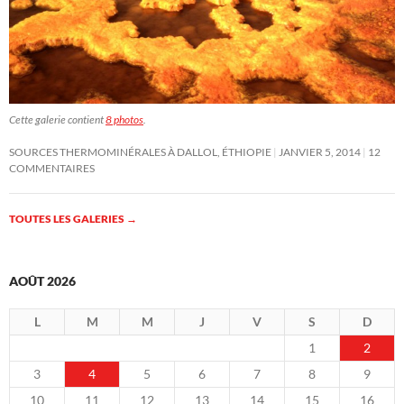
Cette galerie contient
8 photos
.
SOURCES THERMOMINÉRALES À DALLOL, ÉTHIOPIE
JANVIER 5, 2014
12
COMMENTAIRES
TOUTES LES GALERIES
→
AOÛT 2026
L
M
M
J
V
S
D
1
2
3
4
5
6
7
8
9
10
11
12
13
14
15
16