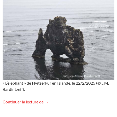
« L’éléphant » de Hvitserkur en Islande, le 22/2/2025 (© J.M.
Bardintzeff).
L’éléphant de Hvitserkur en Islande
Continuer la lecture de
→