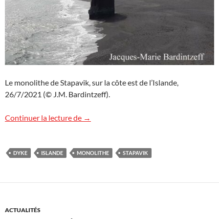
Le monolithe de Stapavik, sur la côte est de l’Islande,
26/7/2021 (© J.M. Bardintzeff).
Stapavik, Islande
Continuer la lecture de
→
DYKE
ISLANDE
MONOLITHE
STAPAVIK
ACTUALITÉS