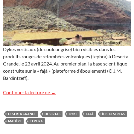
Dykes verticaux (de couleur grise) bien visibles dans les
produits rouges de retombées volcaniques (tephra) à Deserta
Grande, le 23 avril 2024. Au premier plan, la base scientifique
construite sur la « fajã » (plateforme d’éboulement) (© J.M.
Bardintzeff).
Les dykes de Deserta Grande
Continuer la lecture de
→
DESERTA GRANDE
DESERTAS
DYKE
FAJÃ
ÎLES DESERTAS
MADÈRE
TEPHRA