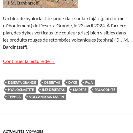
Un bloc de hyaloclastite jaune clair sur la « fajã » (plateforme
d’éboulement) de Deserta Grande, le 23 avril 2024. À l’arrière-
plan, des dykes verticaux (de couleur grise) bien visibles dans
les produits rouges de retombées volcaniques (tephra) (© J.M.
Bardintzeff).
Hyaloclastites à Deserta Grande
Continuer la lecture de
→
DESERTA GRANDE
DESERTAS
DYKE
FAJÃ
HYALOCLASTITE
ÎLES DESERTAS
MADÈRE
PALAGONITE
TEPHRA
VOLCAN SOUS-MARIN
ACTUALITÉS
,
VOYAGES