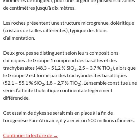
kilomètres de longueur, pour une largeur de plusieurs dizaines
de centimètres jusqu’à dix mètres.
Les roches présentent une structure microgrenue, doléritique
(cristaux de tailles différentes), typique des filons
d’alimentation.
Deux groupes se distinguent selon leurs compositions
chimiques : le Groupe 1 comprend des basaltes et des
trachybasaltes (48,3 – 51,2 % SiO
, 2,5 – 3,7 % TiO
), alors que
2
2
le Groupe 2 est formé par des trachyandésites basaltiques
(52,1 – 55,1 % SiO
, 1,8 – 2,7 % TiO
). L’ensemble constitue une
2
2
série d’affinité tholéiitique continentale légèrement
différenciée.
Cet essaim de dykes se serait mis en place à la fin de
l’orogenèse Pan-Africaine, il y a environ 500 millions d’années.
Filons volcaniques au Tchad
Continuer la lecture de
→