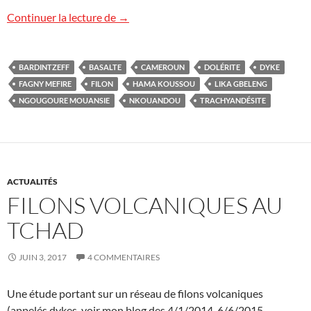
Filons volcaniques à Hama Koussou, C
Continuer la lecture de
→
BARDINTZEFF
BASALTE
CAMEROUN
DOLÉRITE
DYKE
FAGNY MEFIRE
FILON
HAMA KOUSSOU
LIKA GBELENG
NGOUGOURE MOUANSIE
NKOUANDOU
TRACHYANDÉSITE
ACTUALITÉS
FILONS VOLCANIQUES AU
TCHAD
JUIN 3, 2017
4 COMMENTAIRES
Une étude portant sur un réseau de filons volcaniques
(appelés dykes, voir mon blog des 4/1/2014, 6/6/2015,