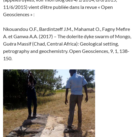
11/6/2015) vient d‘être publiée dans la revue « Open
Geosciences » :
Nkouandou O.F., Bardintzeff J.M., Mahamat O., Fagny Mefire
A. et Ganwa A.A. (2017) – The dolerite dyke swarm of Mongo,
Guéra Massif (Chad, Central Africa): Geological setting,
petrography and geochemistry. Open Geosciences, 9, 1, 138-
150.