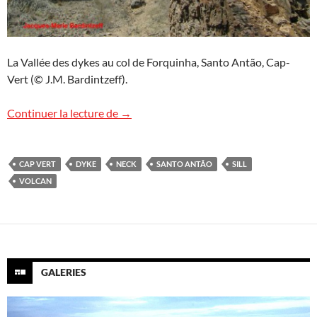
La Vallée des dykes au col de Forquinha, Santo Antão, Cap-
Vert (© J.M. Bardintzeff).
Images de volcan : la Vallée des dykes
Continuer la lecture de
→
CAP VERT
DYKE
NECK
SANTO ANTÃO
SILL
VOLCAN
GALERIES