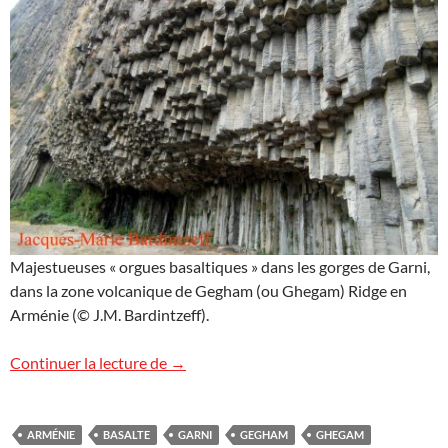
Majestueuses « orgues basaltiques » dans les gorges de Garni,
dans la zone volcanique de Gegham (ou Ghegam) Ridge en
Arménie (© J.M. Bardintzeff).
Gorges de Garni
Continuer la lecture de
→
ARMÉNIE
BASALTE
GARNI
GEGHAM
GHEGAM