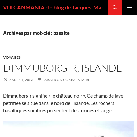
Recherche
VOLCANMANIA : le blog de Jacques-Marie BARDINTZEFF, volcanologue
ALLER
MENU
AU
PRINCI
CONTENU
Archives par mot-clé : basalte
VOYAGES
DIMMUBORGIR, ISLANDE
MARS 14, 2023
LAISSER UN COMMENTAIRE
Dimmuborgir signifie « le château noir ». Ce champ de lave
pétrifiée se situe dans le nord de l’Islande. Les rochers
basaltiques sombres présentent des formes étranges.