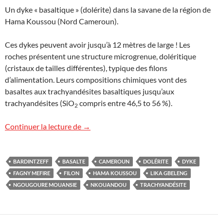
Un dyke « basaltique » (dolérite) dans la savane de la région de
Hama Koussou (Nord Cameroun).
Ces dykes peuvent avoir jusqu’à 12 mètres de large ! Les
roches présentent une structure microgrenue, doléritique
(cristaux de tailles différentes), typique des filons
d’alimentation. Leurs compositions chimiques vont des
basaltes aux trachyandésites basaltiques jusqu’aux
trachyandésites (SiO
compris entre 46,5 to 56 %).
2
Filons volcaniques à Hama Koussou, C
Continuer la lecture de
→
BARDINTZEFF
BASALTE
CAMEROUN
DOLÉRITE
DYKE
FAGNY MEFIRE
FILON
HAMA KOUSSOU
LIKA GBELENG
NGOUGOURE MOUANSIE
NKOUANDOU
TRACHYANDÉSITE