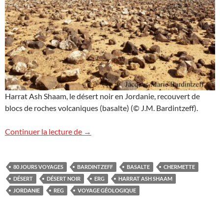
Harrat Ash Shaam, le désert noir en Jordanie, recouvert de
blocs de roches volcaniques (basalte) (© J.M. Bardintzeff).
Le désert noir en Jordanie
Continuer la lecture de
→
80 JOURS VOYAGES
BARDINTZEFF
BASALTE
CHERMETTE
DÉSERT
DÉSERT NOIR
ERG
HARRAT ASH SHAAM
JORDANIE
REG
VOYAGE GÉOLOGIQUE