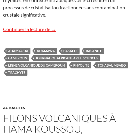
rhyolites, en contexte intraplaque. Celle-ci résulte d’un
processus de cristallisation fractionnée sans contamination
crustale significative.
Le massif volcanique du Tchabal Mbabo
Continuer la lecture de
→
ADAMAOUA
ADAMAWA
BASALTE
BASANITE
CAMEROUN
JOURNAL OF AFRICAN EARTH SCIENCES
LIGNE VOLCANIQUE DU CAMEROUN
RHYOLITE
TCHABAL MBABO
TRACHYTE
ACTUALITÉS
FILONS VOLCANIQUES À
HAMA KOUSSOU,