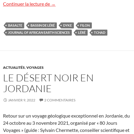
Activité magmatique dans le bassin de L
Continuer la lecture de
→
BASALTE
BASSIN DE LÉRÉ
DYKE
FILON
JOURNAL OF AFRICAN EARTH SCIENCES
LÉRÉ
TCHAD
ACTUALITÉS
,
VOYAGES
LE DÉSERT NOIR EN
JORDANIE
JANVIER 9, 2022
2 COMMENTAIRES
Retour sur un voyage géologique exceptionnel en Jordanie, du
24 octobre au 3 novembre 2021, organisé par « 80 Jours
Voyages » (guide : Sylvain Chermette, conseiller scientifique et