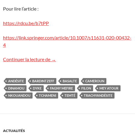
Pour lire l’article :
https://rdcu.be/b7tPP
https://link.springer.com/article/10.1007/s11631-020-00432-
4
Des dykes géants au Cameroun
Continuer la lecture de
→
ANDÉSITE
BARDINTZEFF
BASALTE
CAMEROUN
DINAMOU
DYKE
FAGNY MEFIRE
FILON
MEY ATOUR
NKOUANDOU
TCHAMENI
TEMTÉ
TRACHYANDÉSITE
ACTUALITÉS