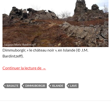
Dimmuborgir, « le château noir », en Islande (© J.M.
Bardintzeff).
Dimmuborgir, Islande
Continuer la lecture de
→
BASALTE
DIMMUBORGIR
ISLANDE
LAVE