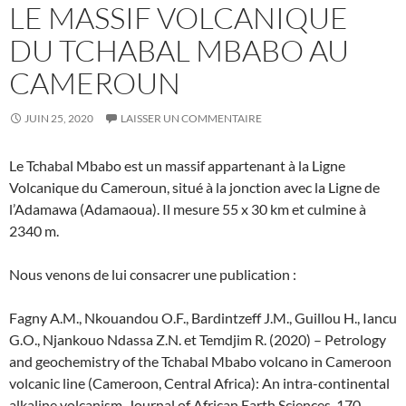
LE MASSIF VOLCANIQUE
DU TCHABAL MBABO AU
CAMEROUN
JUIN 25, 2020
LAISSER UN COMMENTAIRE
Le Tchabal Mbabo est un massif appartenant à la Ligne
Volcanique du Cameroun, situé à la jonction avec la Ligne de
l’Adamawa (Adamaoua). Il mesure 55 x 30 km et culmine à
2340 m.
Nous venons de lui consacrer une publication :
Fagny A.M., Nkouandou O.F., Bardintzeff J.M., Guillou H., Iancu
G.O., Njankouo Ndassa Z.N. et Temdjim R. (2020) – Petrology
and geochemistry of the Tchabal Mbabo volcano in Cameroon
volcanic line (Cameroon, Central Africa): An intra-continental
alkaline volcanism. Journal of African Earth Sciences, 170,