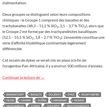
d’alimentation.
Deux groupes se distinguent selon leurs compositions
chimiques : le Groupe 1 comprend des basaltes et des
trachybasaltes (48,3 – 51,2 % SiO
, 2,5 – 3,7 % TiO
), alors que
2
2
le Groupe 2 est formé par des trachyandésites basaltiques
(52,1 – 55,1 % SiO
, 1,8 – 2,7 % TiO
). L’ensemble constitue une
2
2
série d’affinité tholéiitique continentale légèrement
différenciée.
Cet essaim de dykes se serait mis en place à la fin de
l’orogenèse Pan-Africaine, il y a environ 500 millions d’années.
Filons volcaniques au Tchad
Continuer la lecture de
→
BARDINTZEFF
BASALTE
DOLÉRITE
DYKE
FAGNY MEFIRE
FILON
GANWA
GUÉRA
MAHAMAT
MONGO
NKOUANDOU
TCHAD
THOLÉIITE
TRACHYANDÉSITE