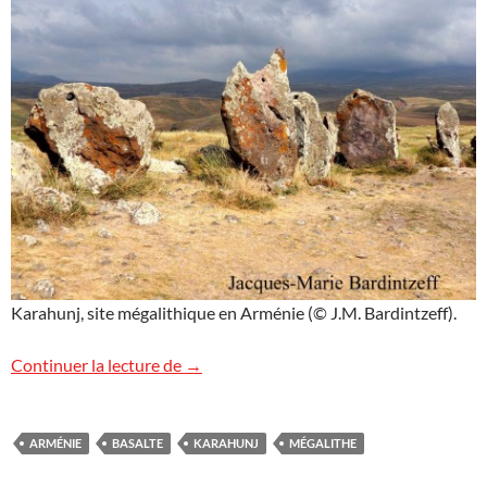
Karahunj, site mégalithique en Arménie (© J.M. Bardintzeff).
Karahunj
Continuer la lecture de
→
ARMÉNIE
BASALTE
KARAHUNJ
MÉGALITHE