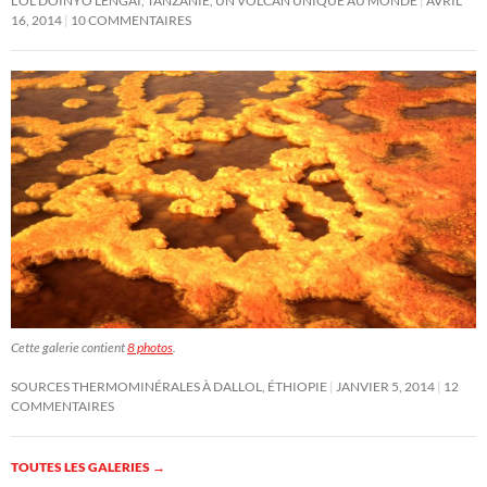
L’OL DOINYO LENGAI, TANZANIE, UN VOLCAN UNIQUE AU MONDE
AVRIL
16, 2014
10 COMMENTAIRES
Cette galerie contient
8 photos
.
SOURCES THERMOMINÉRALES À DALLOL, ÉTHIOPIE
JANVIER 5, 2014
12
COMMENTAIRES
TOUTES LES GALERIES
→