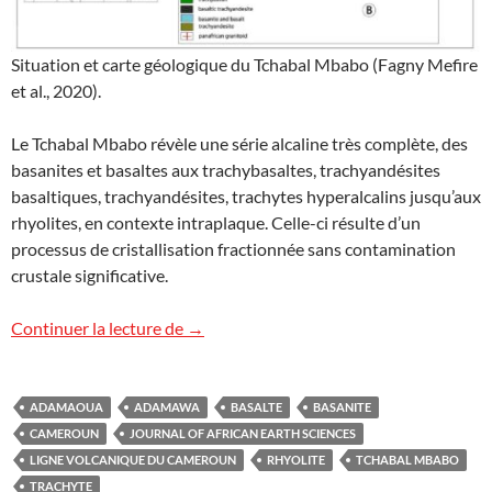
Situation et carte géologique du Tchabal Mbabo (Fagny Mefire
et al., 2020).
Le Tchabal Mbabo révèle une série alcaline très complète, des
basanites et basaltes aux trachybasaltes, trachyandésites
basaltiques, trachyandésites, trachytes hyperalcalins jusqu’aux
rhyolites, en contexte intraplaque. Celle-ci résulte d’un
processus de cristallisation fractionnée sans contamination
crustale significative.
Le massif volcanique du Tchabal Mbabo
Continuer la lecture de
→
ADAMAOUA
ADAMAWA
BASALTE
BASANITE
CAMEROUN
JOURNAL OF AFRICAN EARTH SCIENCES
LIGNE VOLCANIQUE DU CAMEROUN
RHYOLITE
TCHABAL MBABO
TRACHYTE