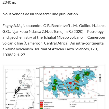
2340 m.
Nous venons de lui consacrer une publication :
Fagny A.M., Nkouandou O.F., Bardintzeff J.M., Guillou H., Iancu
G.O., Njankouo Ndassa Z.N. et Temdjim R. (2020) – Petrology
and geochemistry of the Tchabal Mbabo volcano in Cameroon
volcanic line (Cameroon, Central Africa): An intra-continental
alkaline volcanism. Journal of African Earth Sciences, 170,
103832, 1-27.