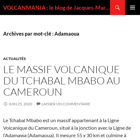
Recherche
VOLCANMANIA : le blog de Jacques-Marie BARDINTZEFF, volcanologue
ALLER
MENU
AU
PRINCI
CONTENU
Archives par mot-clé : Adamaoua
ACTUALITÉS
LE MASSIF VOLCANIQUE
DU TCHABAL MBABO AU
CAMEROUN
JUIN 25, 2020
LAISSER UN COMMENTAIRE
Le Tchabal Mbabo est un massif appartenant à la Ligne
Volcanique du Cameroun, situé à la jonction avec la Ligne de
l’Adamawa (Adamaoua). Il mesure 55 x 30 km et culmine à