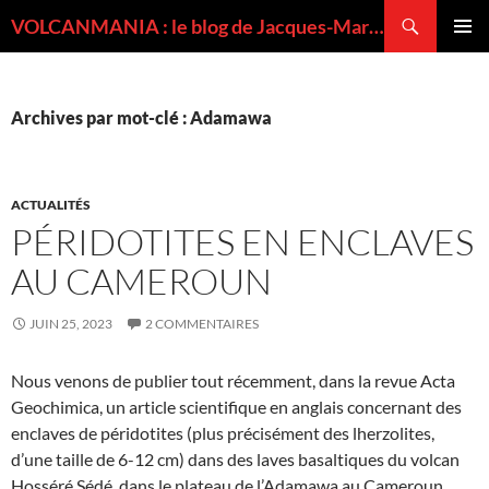
Recherche
VOLCANMANIA : le blog de Jacques-Marie BARDINTZEFF, volcanologue
ALLER
MENU
AU
PRINCI
CONTENU
Archives par mot-clé : Adamawa
ACTUALITÉS
PÉRIDOTITES EN ENCLAVES
AU CAMEROUN
JUIN 25, 2023
2 COMMENTAIRES
Nous venons de publier tout récemment, dans la revue Acta
Geochimica, un article scientifique en anglais concernant des
enclaves de péridotites (plus précisément des lherzolites,
d’une taille de 6-12 cm) dans des laves basaltiques du volcan
Hosséré Sédé, dans le plateau de l’Adamawa au Cameroun.