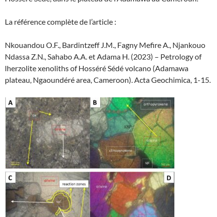
La référence complète de l’article :
Nkouandou O.F., Bardintzeff J.M., Fagny Mefire A., Njankouo
Ndassa Z.N., Sahabo A.A. et Adama H. (2023) – Petrology of
lherzolite xenoliths of Hosséré Sédé volcano (Adamawa
plateau, Ngaoundéré area, Cameroon). Acta Geochimica, 1-15.