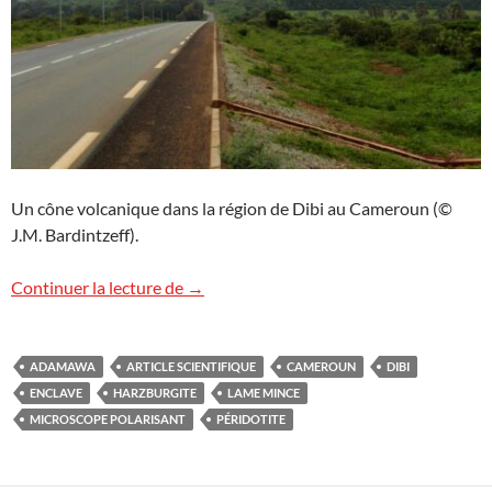
Un cône volcanique dans la région de Dibi au Cameroun (©
J.M. Bardintzeff).
Enclaves de péridotites au Cameroun
Continuer la lecture de
→
ADAMAWA
ARTICLE SCIENTIFIQUE
CAMEROUN
DIBI
ENCLAVE
HARZBURGITE
LAME MINCE
MICROSCOPE POLARISANT
PÉRIDOTITE