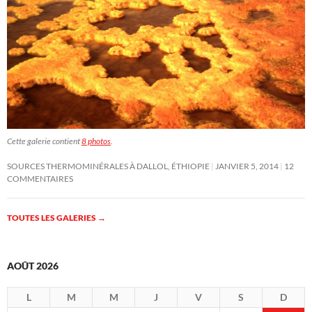
Cette galerie contient
8 photos
.
SOURCES THERMOMINÉRALES À DALLOL, ÉTHIOPIE
JANVIER 5, 2014
12
COMMENTAIRES
TOUTES LES GALERIES
→
AOÛT 2026
L
M
M
J
V
S
D