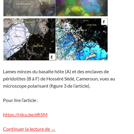
Lames minces du basalte hôte (A) et des enclaves de
péridotites (B à F) de Hosséré Sédé, Cameroun, vues au
microscope polarisant (figure 3 de l’article).
Pour lire l’article :
https://rdcu.be/dfi5M
Péridotites en enclaves au Cameroun
Continuer la lecture de
→