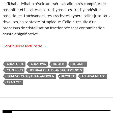
Le Tchabal Mbabo révèle une série alcaline très complète, des
basanites et basaltes aux trachybasaltes, trachyandésites
basaltiques, trachyandésites, trachytes hyperalcalins jusqu’aux
rhyolites, en contexte intraplaque. Celle-ci résulte d’un
processus de cristallisation fractionnée sans contamination
crustale significative.
Le massif volcanique du Tchabal Mbabo
Continuer la lecture de
→
ADAMAOUA
ADAMAWA
BASALTE
BASANITE
CAMEROUN
JOURNAL OF AFRICAN EARTH SCIENCES
LIGNE VOLCANIQUE DU CAMEROUN
RHYOLITE
TCHABAL MBABO
TRACHYTE