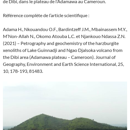
de Dibi, dans le plateau de l’Adamawa au Cameroun.
Référence complète de l’article scientifique :
Adama H., Nkouandou O.F., Bardintzeff J.M., Mbainassem M.Y.,
M’Non-Allah N., Okomo Atouba L.C. et Njankouo Ndassa Z.N.
(2021) – Petrography and geochemistry of the harzburgite
xenoliths of Lake Guinnadji and Ngao Djalsoka volcano from
the Dibi area (Adamawa plateau – Cameroon). Journal of
Geography, Environment and Earth Science International, 25,
10, 178-193, 81483.