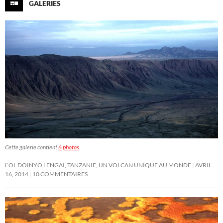
GALERIES
Cette galerie contient
6 photos
.
L’OL DOINYO LENGAI, TANZANIE, UN VOLCAN UNIQUE AU MONDE
AVRIL
16, 2014
10 COMMENTAIRES