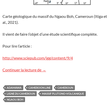
Carte géologique du massif du Ngaou Boh, Cameroun (Itiga et
al., 2021).
Il vient de faire l’objet d’une étude scientifique complète.
Pour lire l’article :
http://www.sciepub.com/jgg/content/9/4
Le massif plutono-volcanique de Ngaou
Continuer la lecture de
→
ADAMAWA
CAMEROON LINE
CAMEROUN
LIGNE DU CAMEROUN
MASSIF PLUTONO-VOLCANIQUE
NGAOU BOH