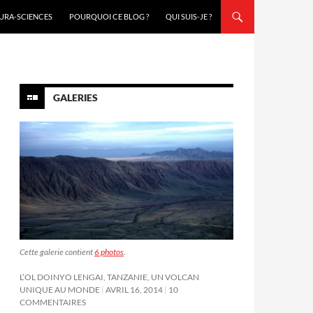
URA-SCIENCES
POURQUOI CE BLOG ?
QUI SUIS-JE ?
GALERIES
Cette galerie contient
6 photos
.
L’OL DOINYO LENGAI, TANZANIE, UN VOLCAN
UNIQUE AU MONDE
AVRIL 16, 2014
10
COMMENTAIRES