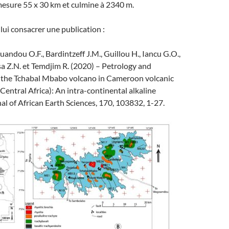
mesure 55 x 30 km et culmine à 2340 m.
ui consacrer une publication :
andou O.F., Bardintzeff J.M., Guillou H., Iancu G.O.,
 Z.N. et Temdjim R. (2020) – Petrology and
 the Tchabal Mbabo volcano in Cameroon volcanic
Central Africa): An intra-continental alkaline
al of African Earth Sciences, 170, 103832, 1-27.