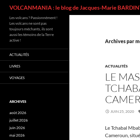
Recherche
VOLCANMANIA : le blog de Jacques-Marie BARDINT
Les volcans ? Passionnément !
Les volcans ne sont pas
toujours méchants, ils sont
aussi les témoins de la Terre
active !
Archives par mo
ACTUALITÉS
ACTUALITÉS
LIVRES
LE MAS
VOYAGES
TCHAB
CAME
ARCHIVES
JUIN 25, 2020
août 2026
juillet 2026
Le Tchabal Mbab
juin 2026
Cameroun, situé 
mai 2026