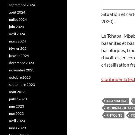
septembre 2024
août 2024
Situation et car
juillet 2024
2020).
juin 2024
avril 2024
Le Tchabal Mbabo
mars 2024
basanites et bas
février 2024
basaltiques, tra
janvier 2024
rhyolites, en co
décembre 2023
cristallisation f
novembre 2023
octobre 2023
Continuer la lec
septembre 2023
août 2023
juillet 2023
ADAMAOUA
juin 2023
JOURNAL OF AFRI
mai 2023
RHYOLITE
T
avril 2023
mars 2023