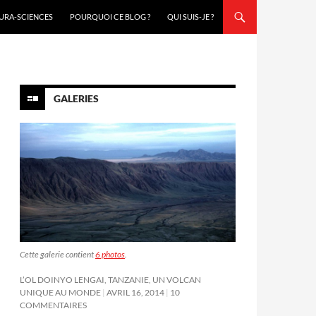
URA-SCIENCES
POURQUOI CE BLOG ?
QUI SUIS-JE ?
GALERIES
Cette galerie contient
6 photos
.
L’OL DOINYO LENGAI, TANZANIE, UN VOLCAN
UNIQUE AU MONDE
AVRIL 16, 2014
10
COMMENTAIRES