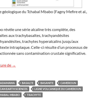
te géologique du Tchabal Mbabo (Fagny Mefire et al.,
 révèle une série alcaline très complète, des
altes aux trachybasaltes, trachyandésites
chyandésites, trachytes hyperalcalins jusqu’aux
ntexte intraplaque. Celle-ci résulte d’un processus de
ractionnée sans contamination crustale significative.
Le massif volcanique du Tchabal Mbabo au Cameroun
ture de
→
ADAMAWA
BASALTE
BASANITE
CAMEROUN
CAN EARTH SCIENCES
LIGNE VOLCANIQUE DU CAMEROUN
CHABAL MBABO
TRACHYTE