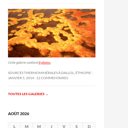
Cette galerie contient
8 photos
.
SOURCES THERMOMINÉRALES À DALLOL, ÉTHIOPIE
JANVIER 5, 2014
12 COMMENTAIRES
TOUTES LES GALERIES
→
AOÛT 2026
L
M
M
J
V
S
D