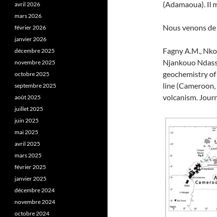
(Adamaoua). Il 
avril 2026
mars 2026
Nous venons de l
février 2026
janvier 2026
Fagny A.M., Nkou
décembre 2025
Njankouo Ndassa
novembre 2025
geochemistry of
octobre 2025
line (Cameroon, 
septembre 2025
volcanism. Journ
août 2025
juillet 2025
juin 2025
mai 2025
avril 2025
mars 2025
février 2025
janvier 2025
décembre 2024
novembre 2024
octobre 2024