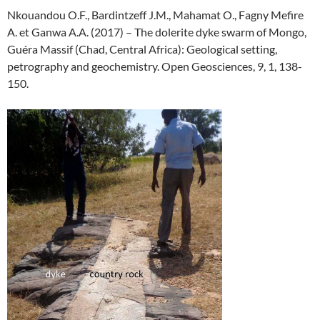
Nkouandou O.F., Bardintzeff J.M., Mahamat O., Fagny Mefire
A. et Ganwa A.A. (2017) – The dolerite dyke swarm of Mongo,
Guéra Massif (Chad, Central Africa): Geological setting,
petrography and geochemistry. Open Geosciences, 9, 1, 138-
150.