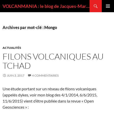
Recherche
VOLCANMANIA : le blog de Jacques-Marie BARDINTZEFF, volcanologue
ALLER
MENU
AU
PRINCI
CONTENU
Archives par mot-clé : Mongo
ACTUALITÉS
FILONS VOLCANIQUES AU
TCHAD
JUIN 3, 2017
4 COMMENTAIRES
Une étude portant sur un réseau de filons volcaniques
(appelés dykes, voir mon blog des 4/1/2014, 6/6/2015,
11/6/2015) vient d‘être publiée dans la revue « Open
Geosciences » :