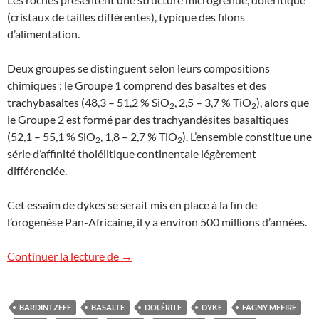
(cristaux de tailles différentes), typique des filons
d’alimentation.
Deux groupes se distinguent selon leurs compositions
chimiques : le Groupe 1 comprend des basaltes et des
trachybasaltes (48,3 – 51,2 % SiO
, 2,5 – 3,7 % TiO
), alors que
2
2
le Groupe 2 est formé par des trachyandésites basaltiques
(52,1 – 55,1 % SiO
, 1,8 – 2,7 % TiO
). L’ensemble constitue une
2
2
série d’affinité tholéiitique continentale légèrement
différenciée.
Cet essaim de dykes se serait mis en place à la fin de
l’orogenèse Pan-Africaine, il y a environ 500 millions d’années.
Filons volcaniques au Tchad
Continuer la lecture de
→
BARDINTZEFF
BASALTE
DOLÉRITE
DYKE
FAGNY MEFIRE