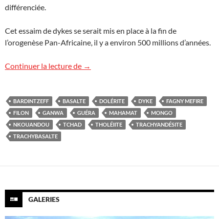
différenciée.
Cet essaim de dykes se serait mis en place à la fin de
l’orogenèse Pan-Africaine, il y a environ 500 millions d’années.
Filons volcaniques au Tchad
Continuer la lecture de
→
BARDINTZEFF
BASALTE
DOLÉRITE
DYKE
FAGNY MEFIRE
FILON
GANWA
GUÉRA
MAHAMAT
MONGO
NKOUANDOU
TCHAD
THOLÉIITE
TRACHYANDÉSITE
TRACHYBASALTE
GALERIES