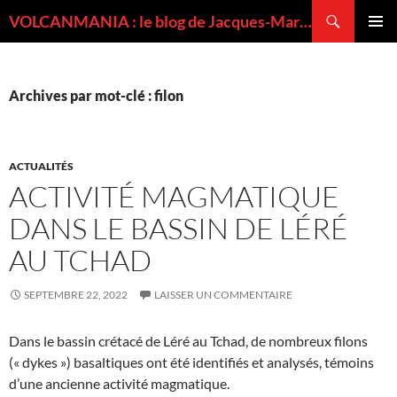
Recherche
VOLCANMANIA : le blog de Jacques-Marie BARDINTZEFF, volcanologue
ALLER
MENU
AU
PRINCI
CONTENU
Archives par mot-clé : filon
ACTUALITÉS
ACTIVITÉ MAGMATIQUE
DANS LE BASSIN DE LÉRÉ
AU TCHAD
SEPTEMBRE 22, 2022
LAISSER UN COMMENTAIRE
Dans le bassin crétacé de Léré au Tchad, de nombreux filons
(« dykes ») basaltiques ont été identifiés et analysés, témoins
d’une ancienne activité magmatique.