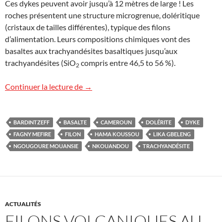
Ces dykes peuvent avoir jusqu’à 12 mètres de large ! Les
roches présentent une structure microgrenue, doléritique
(cristaux de tailles différentes), typique des filons
d’alimentation. Leurs compositions chimiques vont des
basaltes aux trachyandésites basaltiques jusqu’aux
trachyandésites (SiO
compris entre 46,5 to 56 %).
2
Filons volcaniques à Hama Koussou, C
Continuer la lecture de
→
BARDINTZEFF
BASALTE
CAMEROUN
DOLÉRITE
DYKE
FAGNY MEFIRE
FILON
HAMA KOUSSOU
LIKA GBELENG
NGOUGOURE MOUANSIE
NKOUANDOU
TRACHYANDÉSITE
ACTUALITÉS
FILONS VOLCANIQUES AU