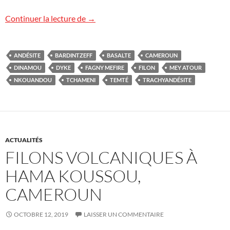
Des dykes géants au Cameroun
Continuer la lecture de
→
ANDÉSITE
BARDINTZEFF
BASALTE
CAMEROUN
DINAMOU
DYKE
FAGNY MEFIRE
FILON
MEY ATOUR
NKOUANDOU
TCHAMENI
TEMTÉ
TRACHYANDÉSITE
ACTUALITÉS
FILONS VOLCANIQUES À
HAMA KOUSSOU,
CAMEROUN
OCTOBRE 12, 2019
LAISSER UN COMMENTAIRE