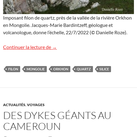
Imposant filon de quartz, près de la vallée de la rivière Orkhon
en Mongolie. Jacques-Marie Bardintzeff, géologue et
volcanologue, donne l’échelle, 22/7/2022 (© Danielle Roze).
Imposant filon de quartz en Mongolie
Continuer la lecture de
→
FILON
MONGOLIE
ORKHON
QUARTZ
SILICE
ACTUALITÉS
,
VOYAGES
DES DYKES GÉANTS AU
CAMEROUN