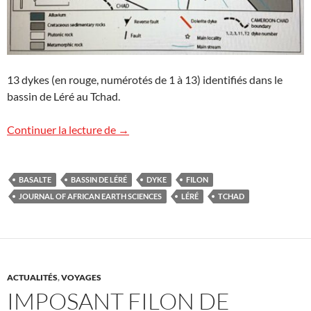
13 dykes (en rouge, numérotés de 1 à 13) identifiés dans le
bassin de Léré au Tchad.
Activité magmatique dans le bassin de L
Continuer la lecture de
→
BASALTE
BASSIN DE LÉRÉ
DYKE
FILON
JOURNAL OF AFRICAN EARTH SCIENCES
LÉRÉ
TCHAD
ACTUALITÉS
,
VOYAGES
IMPOSANT FILON DE