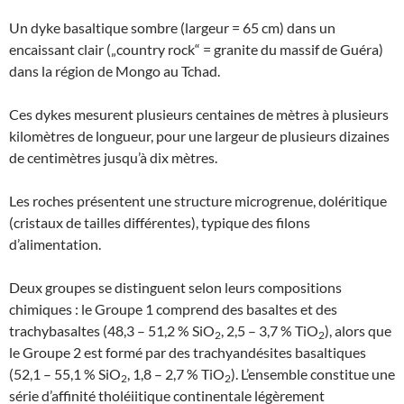
Un dyke basaltique sombre (largeur = 65 cm) dans un
encaissant clair („country rock“ = granite du massif de Guéra)
dans la région de Mongo au Tchad.
Ces dykes mesurent plusieurs centaines de mètres à plusieurs
kilomètres de longueur, pour une largeur de plusieurs dizaines
de centimètres jusqu’à dix mètres.
Les roches présentent une structure microgrenue, doléritique
(cristaux de tailles différentes), typique des filons
d’alimentation.
Deux groupes se distinguent selon leurs compositions
chimiques : le Groupe 1 comprend des basaltes et des
trachybasaltes (48,3 – 51,2 % SiO
, 2,5 – 3,7 % TiO
), alors que
2
2
le Groupe 2 est formé par des trachyandésites basaltiques
(52,1 – 55,1 % SiO
, 1,8 – 2,7 % TiO
). L’ensemble constitue une
2
2
série d’affinité tholéiitique continentale légèrement