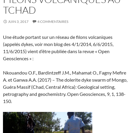
TCHAD
JUIN 3, 2017
4 COMMENTAIRES
Une étude portant sur un réseau de filons volcaniques
(appelés dykes, voir mon blog des 4/1/2014, 6/6/2015,
11/6/2015) vient d‘être publiée dans la revue « Open
Geosciences » :
Nkouandou O.F., Bardintzeff J.M., Mahamat O., Fagny Mefire
A. et Ganwa A.A. (2017) – The dolerite dyke swarm of Mongo,
Guéra Massif (Chad, Central Africa): Geological setting,
petrography and geochemistry. Open Geosciences, 9, 1, 138-
150.