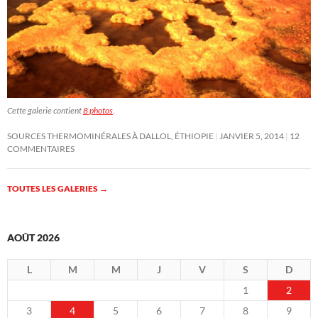
Cette galerie contient
8 photos
.
SOURCES THERMOMINÉRALES À DALLOL, ÉTHIOPIE
JANVIER 5, 2014
12
COMMENTAIRES
TOUTES LES GALERIES
→
AOÛT 2026
L
M
M
J
V
S
D
1
2
3
4
5
6
7
8
9