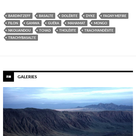
BARDINTZEFF
BASALTE
DOLÉRITE
DYKE
FAGNY MEFIRE
FILON
GANWA
GUÉRA
MAHAMAT
MONGO
NKOUANDOU
TCHAD
THOLÉIITE
TRACHYANDÉSITE
TRACHYBASALTE
GALERIES