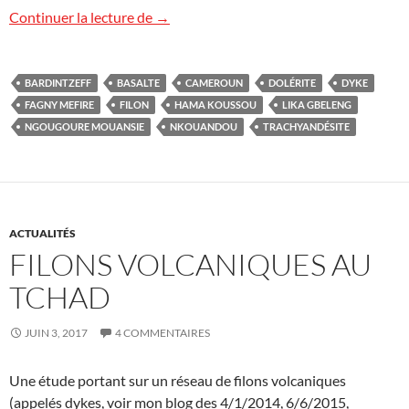
Filons volcaniques à Hama Koussou, C
Continuer la lecture de
→
BARDINTZEFF
BASALTE
CAMEROUN
DOLÉRITE
DYKE
FAGNY MEFIRE
FILON
HAMA KOUSSOU
LIKA GBELENG
NGOUGOURE MOUANSIE
NKOUANDOU
TRACHYANDÉSITE
ACTUALITÉS
FILONS VOLCANIQUES AU
TCHAD
JUIN 3, 2017
4 COMMENTAIRES
Une étude portant sur un réseau de filons volcaniques
(appelés dykes, voir mon blog des 4/1/2014, 6/6/2015,