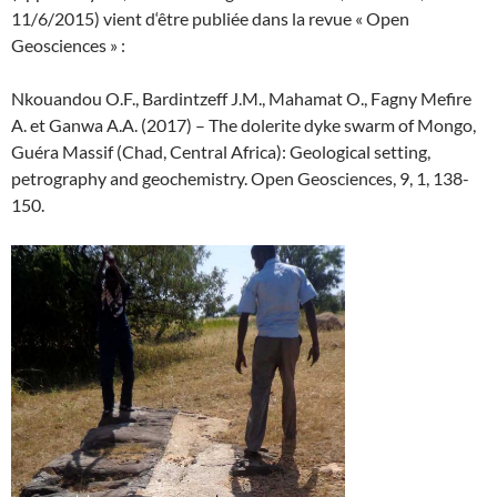
11/6/2015) vient d‘être publiée dans la revue « Open
Geosciences » :
Nkouandou O.F., Bardintzeff J.M., Mahamat O., Fagny Mefire
A. et Ganwa A.A. (2017) – The dolerite dyke swarm of Mongo,
Guéra Massif (Chad, Central Africa): Geological setting,
petrography and geochemistry. Open Geosciences, 9, 1, 138-
150.