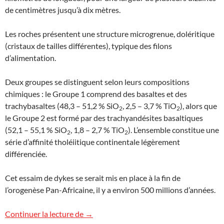
de centimètres jusqu’à dix mètres.
Les roches présentent une structure microgrenue, doléritique
(cristaux de tailles différentes), typique des filons
d’alimentation.
Deux groupes se distinguent selon leurs compositions
chimiques : le Groupe 1 comprend des basaltes et des
trachybasaltes (48,3 – 51,2 % SiO
, 2,5 – 3,7 % TiO
), alors que
2
2
le Groupe 2 est formé par des trachyandésites basaltiques
(52,1 – 55,1 % SiO
, 1,8 – 2,7 % TiO
). L’ensemble constitue une
2
2
série d’affinité tholéiitique continentale légèrement
différenciée.
Cet essaim de dykes se serait mis en place à la fin de
l’orogenèse Pan-Africaine, il y a environ 500 millions d’années.
Filons volcaniques au Tchad
Continuer la lecture de
→