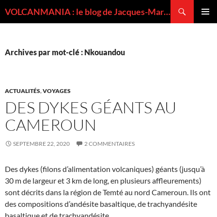
Recherche
VOLCANMANIA : le blog de Jacques-Marie BARDINTZEFF, volcanologue
ALLER
MENU
AU
PRINCI
CONTENU
Archives par mot-clé : Nkouandou
ACTUALITÉS
,
VOYAGES
DES DYKES GÉANTS AU
CAMEROUN
SEPTEMBRE 22, 2020
2 COMMENTAIRES
Des dykes (filons d’alimentation volcaniques) géants (jusqu’à
30 m de largeur et 3 km de long, en plusieurs affleurements)
sont décrits dans la région de Temté au nord Cameroun. Ils ont
des compositions d’andésite basaltique, de trachyandésite
basaltique et de trachyandésite.