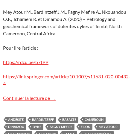
Mey Atour M., Bardintzeff J.M., Fagny Mefire A., Nkouandou
O.F., Tchameni R. et Dinamou A. (2020) – Petrology and
geochemical framework of dolerites dykes of Temté, North
Cameroon, Central Africa.
Pour lire l’article :
https://rdcu.be/b7tPP
https://link.springer.com/article/10.1007/s11631-020-00432-
4
Des dykes géants au Cameroun
Continuer la lecture de
→
ANDÉSITE
BARDINTZEFF
BASALTE
CAMEROUN
DINAMOU
DYKE
FAGNY MEFIRE
FILON
MEY ATOUR
NKOUANDOU
TCHAMENI
TEMTÉ
TRACHYANDÉSITE