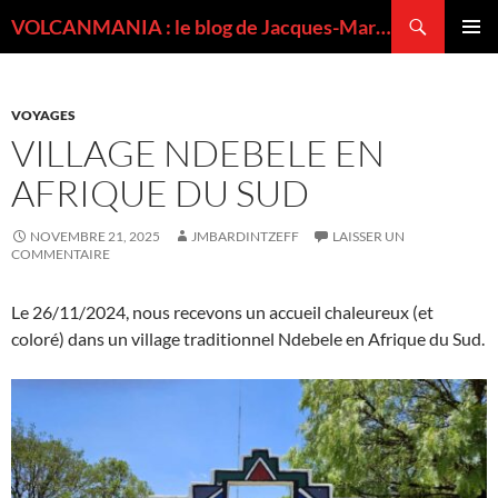
Recherche
VOLCANMANIA : le blog de Jacques-Marie BARDINTZEFF, volcanologue
ALLER
MENU
AU
PRINCI
CONTENU
VOYAGES
VILLAGE NDEBELE EN
AFRIQUE DU SUD
NOVEMBRE 21, 2025
JMBARDINTZEFF
LAISSER UN
COMMENTAIRE
Le 26/11/2024, nous recevons un accueil chaleureux (et
coloré) dans un village traditionnel Ndebele en Afrique du Sud.