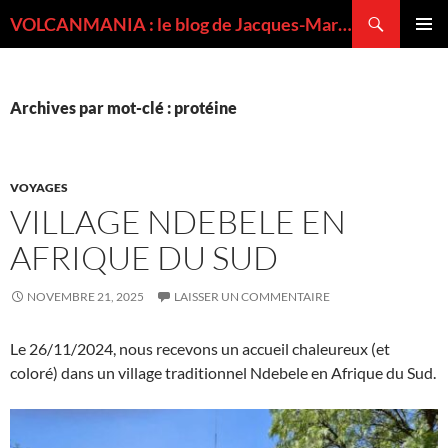
Recherche
VOLCANMANIA : le blog de Jacques-Marie BARDINTZEFF, volcanologue
ALLER
MENU
AU
PRINCI
CONTENU
Archives par mot-clé : protéine
VOYAGES
VILLAGE NDEBELE EN
AFRIQUE DU SUD
NOVEMBRE 21, 2025
LAISSER UN COMMENTAIRE
Le 26/11/2024, nous recevons un accueil chaleureux (et
coloré) dans un village traditionnel Ndebele en Afrique du Sud.