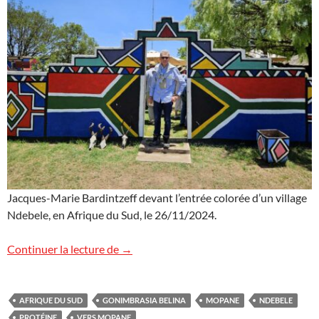
Jacques-Marie Bardintzeff devant l’entrée colorée d’un village
Ndebele, en Afrique du Sud, le 26/11/2024.
Village Ndebele en Afrique du Sud
Continuer la lecture de
→
AFRIQUE DU SUD
GONIMBRASIA BELINA
MOPANE
NDEBELE
PROTÉINE
VERS MOPANE