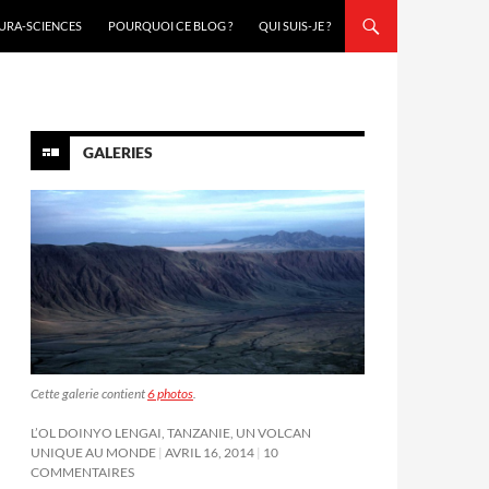
URA-SCIENCES
POURQUOI CE BLOG ?
QUI SUIS-JE ?
GALERIES
Cette galerie contient
6 photos
.
L’OL DOINYO LENGAI, TANZANIE, UN VOLCAN
UNIQUE AU MONDE
AVRIL 16, 2014
10
COMMENTAIRES