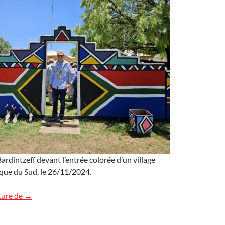
rdintzeff devant l’entrée colorée d’un village
que du Sud, le 26/11/2024.
Village Ndebele en Afrique du Sud
ture de
→