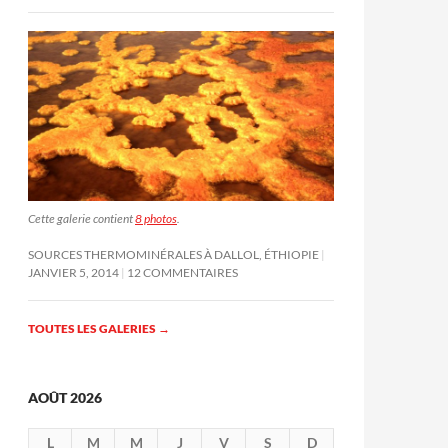
Cette galerie contient
8 photos
.
SOURCES THERMOMINÉRALES À DALLOL, ÉTHIOPIE
JANVIER 5, 2014
12 COMMENTAIRES
TOUTES LES GALERIES
→
AOÛT 2026
L
M
M
J
V
S
D