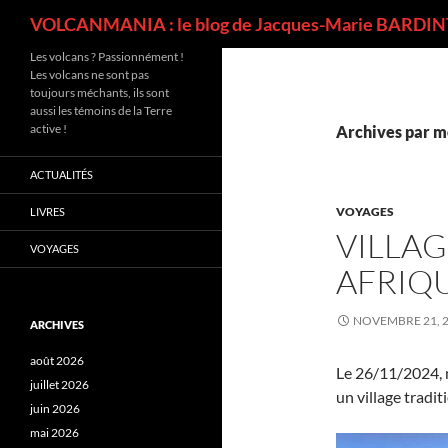
Recherche
VOLCANMANIA : le blog de Jacques-Marie BARDINT
Les volcans ? Passionnément !
Les volcans ne sont pas
toujours méchants, ils sont
aussi les témoins de la Terre
active !
Archives par m
ACTUALITÉS
VOYAGES
LIVRES
VILLAG
VOYAGES
AFRIQ
NOVEMBRE 21, 
ARCHIVES
août 2026
Le 26/11/2024, n
juillet 2026
un village tradi
juin 2026
mai 2026