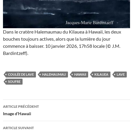
Dans le cratère Halemaumau du Kilauea à Hawaii, les deux
bouches toujours actives, alors que la lumière du jour
commence à baisser. 10 janvier 2026, 17h58 locale (© J.M.
Bardintzeff).
COULÉE DE LAVE
HALEMAUMAU
HAWAII
KILAUEA
LAVE
SOUFRE
Navigation
ARTICLE PRÉCÉDENT
des
Image d’Hawaii
articles
ARTICLE SUIVANT