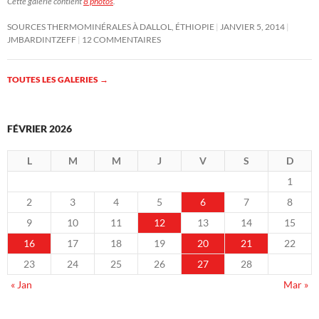
Cette galerie contient
8 photos
.
SOURCES THERMOMINÉRALES À DALLOL, ÉTHIOPIE
JANVIER 5, 2014
JMBARDINTZEFF
12 COMMENTAIRES
TOUTES LES GALERIES
→
FÉVRIER 2026
L
M
M
J
V
S
D
1
2
3
4
5
6
7
8
9
10
11
12
13
14
15
16
17
18
19
20
21
22
23
24
25
26
27
28
« Jan
Mar »