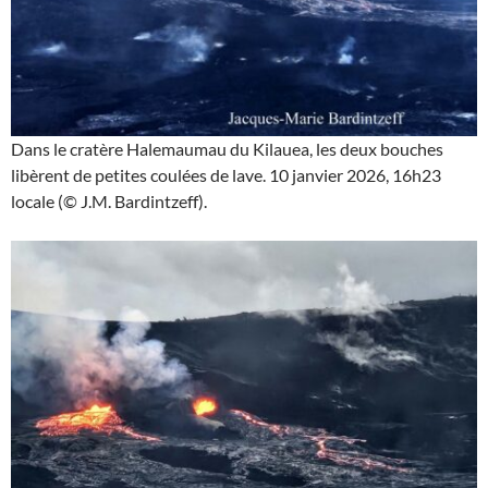
Dans le cratère Halemaumau du Kilauea, les deux bouches
libèrent de petites coulées de lave. 10 janvier 2026, 16h23
locale (© J.M. Bardintzeff).