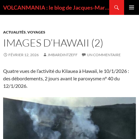
Recherche
VOLCANMANIA : le blog de Jacques-Marie BARDINTZEFF, volcanologue
ALLER
MENU
AU
PRINCI
CONTENU
ACTUALITÉS
,
VOYAGES
IMAGES D’HAWAII (2)
FÉVRIER 12, 2026
JMBARDINTZEFF
UN COMMENTAIRE
Quatre vues de l’activité du Kilauea à Hawaii, le 10/1/2026 :
des débordements, 2 jours avant le paroxysme n° 40 du
12/1/2026.