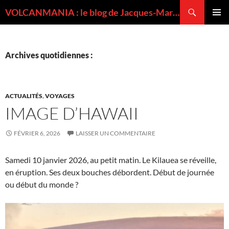
Recherche
VOLCANMANIA : le blog de Jacques-Marie BARDINTZEFF, volcanologue
ALLER
MENU
AU
PRINCI
CONTENU
Archives quotidiennes :
ACTUALITÉS
,
VOYAGES
IMAGE D’HAWAII
FÉVRIER 6, 2026
LAISSER UN COMMENTAIRE
Samedi 10 janvier 2026, au petit matin. Le Kilauea se réveille,
en éruption. Ses deux bouches débordent. Début de journée
ou début du monde ?