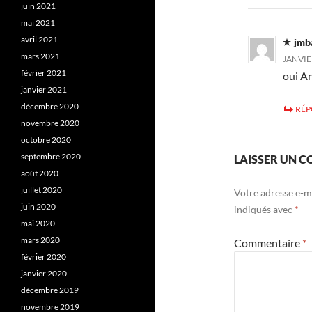
juin 2021
mai 2021
avril 2021
jmb
mars 2021
JANVIER
février 2021
oui An
janvier 2021
décembre 2020
RÉ
novembre 2020
octobre 2020
septembre 2020
LAISSER UN 
août 2020
juillet 2020
Votre adresse e-ma
juin 2020
indiqués avec
*
mai 2020
mars 2020
Commentaire
*
février 2020
janvier 2020
décembre 2019
novembre 2019