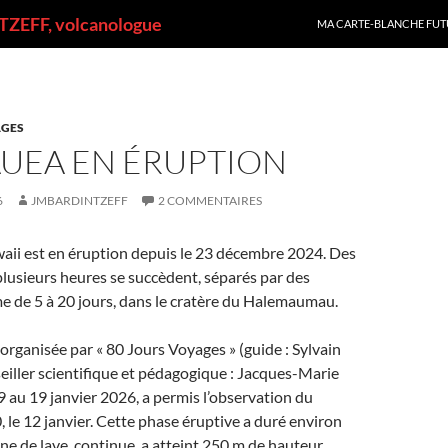
ALLER AU CONTENU
ZEFF, volcanologue
MA CARTE-BLANCHE FUT
GES
AUEA EN ÉRUPTION
6
JMBARDINTZEFF
2 COMMENTAIRES
aii est en éruption depuis le 23 décembre 2024. Des
lusieurs heures se succèdent, séparés par des
e de 5 à 20 jours, dans le cratère du Halemaumau.
organisée par « 80 Jours Voyages » (guide : Sylvain
iller scientifique et pédagogique : Jacques-Marie
 9 au 19 janvier 2026, a permis l’observation du
 le 12 janvier. Cette phase éruptive a duré environ
ine de lave, continue, a atteint 250 m de hauteur.