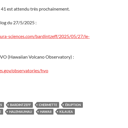
 41 est attendu très prochainement.
blog du 27/5/2025 :
utura-sciences.com/bardintzeff/2025/05/27/le-
HVO (Hawaiian Volcano Observatory) :
s.gov/observatories/hvo
ES
BARDINTZEFF
CHERMETTE
ÉRUPTION
E
HALEMAUMAU
HAWAII
KILAUEA