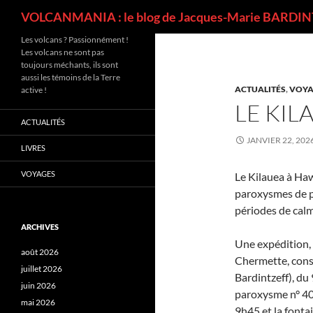
Recherche
VOLCANMANIA : le blog de Jacques-Marie BARDINT
Les volcans ? Passionnément !
Les volcans ne sont pas
toujours méchants, ils sont
aussi les témoins de la Terre
ACTUALITÉS
,
VOYA
active !
LE KIL
ACTUALITÉS
JANVIER 22, 202
LIVRES
VOYAGES
Le Kilauea à Haw
paroxysmes de p
périodes de calm
ARCHIVES
Une expédition, 
août 2026
Chermette, conse
juillet 2026
Bardintzeff), du
juin 2026
paroxysme n° 40,
mai 2026
9h45 et la fonta