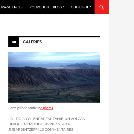
URA-SCIENCES
POURQUOI CE BLOG ?
QUI SUIS-JE ?
GALERIES
Cette galerie contient
6 photos
.
L’OL DOINYO LENGAI, TANZANIE, UN VOLCAN
UNIQUE AU MONDE
AVRIL 16, 2014
JMBARDINTZEFF
10 COMMENTAIRES