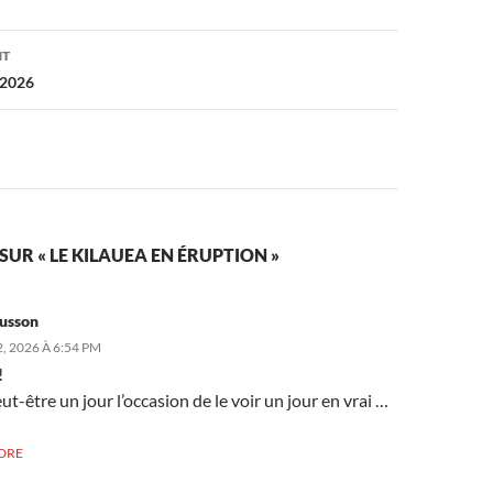
on
NT
 2026
SUR « LE KILAUEA EN ÉRUPTION »
lusson
, 2026 À 6:54 PM
!
eut-être un jour l’occasion de le voir un jour en vrai …
DRE