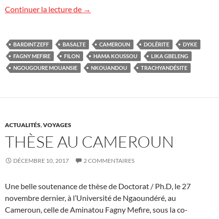
Filons volcaniques à Hama Koussou, C
Continuer la lecture de
→
BARDINTZEFF
BASALTE
CAMEROUN
DOLÉRITE
DYKE
FAGNY MEFIRE
FILON
HAMA KOUSSOU
LIKA GBELENG
NGOUGOURE MOUANSIE
NKOUANDOU
TRACHYANDÉSITE
ACTUALITÉS
,
VOYAGES
THÈSE AU CAMEROUN
DÉCEMBRE 10, 2017
2 COMMENTAIRES
Une belle soutenance de thèse de Doctorat / Ph.D, le 27
novembre dernier, à l’Université de Ngaoundéré, au
Cameroun, celle de Aminatou Fagny Mefire, sous la co-