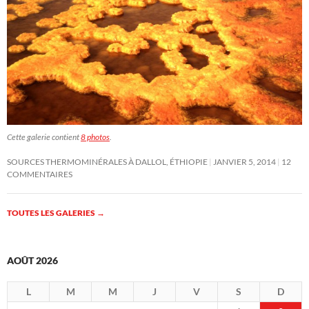
Cette galerie contient
8 photos
.
SOURCES THERMOMINÉRALES À DALLOL, ÉTHIOPIE
JANVIER 5, 2014
12
COMMENTAIRES
TOUTES LES GALERIES
→
AOÛT 2026
L
M
M
J
V
S
D