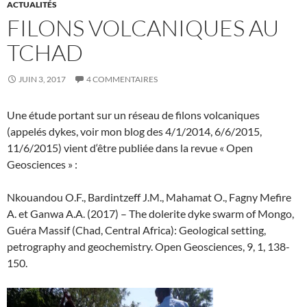
ACTUALITÉS
FILONS VOLCANIQUES AU
TCHAD
JUIN 3, 2017
4 COMMENTAIRES
Une étude portant sur un réseau de filons volcaniques
(appelés dykes, voir mon blog des 4/1/2014, 6/6/2015,
11/6/2015) vient d‘être publiée dans la revue « Open
Geosciences » :
Nkouandou O.F., Bardintzeff J.M., Mahamat O., Fagny Mefire
A. et Ganwa A.A. (2017) – The dolerite dyke swarm of Mongo,
Guéra Massif (Chad, Central Africa): Geological setting,
petrography and geochemistry. Open Geosciences, 9, 1, 138-
150.