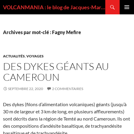
Recherche
VOLCANMANIA : le blog de Jacques-Marie BARDINTZEFF, volcanologue
ALLER
MENU
AU
PRINCI
CONTENU
Archives par mot-clé : Fagny Mefire
ACTUALITÉS
,
VOYAGES
DES DYKES GÉANTS AU
CAMEROUN
SEPTEMBRE 22, 2020
2 COMMENTAIRES
Des dykes (filons d’alimentation volcaniques) géants (jusqu’à
30 m de largeur et 3 km de long, en plusieurs affleurements)
sont décrits dans la région de Temté au nord Cameroun. Ils ont
des compositions d’andésite basaltique, de trachyandésite
basaltique et de trachyandésite.