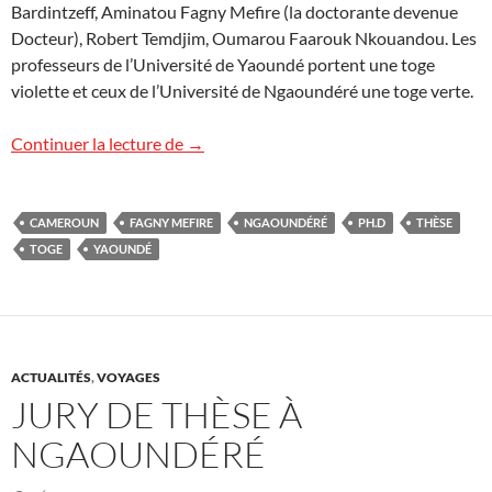
Bardintzeff, Aminatou Fagny Mefire (la doctorante devenue
Docteur), Robert Temdjim, Oumarou Faarouk Nkouandou. Les
professeurs de l’Université de Yaoundé portent une toge
violette et ceux de l’Université de Ngaoundéré une toge verte.
Thèse au Cameroun
Continuer la lecture de
→
CAMEROUN
FAGNY MEFIRE
NGAOUNDÉRÉ
PH.D
THÈSE
TOGE
YAOUNDÉ
ACTUALITÉS
,
VOYAGES
JURY DE THÈSE À
NGAOUNDÉRÉ