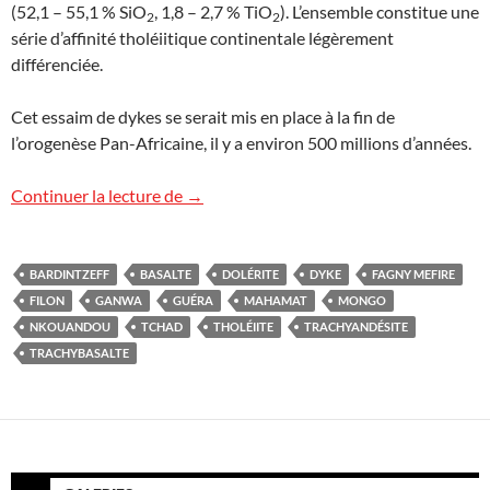
(52,1 – 55,1 % SiO
, 1,8 – 2,7 % TiO
). L’ensemble constitue une
2
2
série d’affinité tholéiitique continentale légèrement
différenciée.
Cet essaim de dykes se serait mis en place à la fin de
l’orogenèse Pan-Africaine, il y a environ 500 millions d’années.
Filons volcaniques au Tchad
Continuer la lecture de
→
BARDINTZEFF
BASALTE
DOLÉRITE
DYKE
FAGNY MEFIRE
FILON
GANWA
GUÉRA
MAHAMAT
MONGO
NKOUANDOU
TCHAD
THOLÉIITE
TRACHYANDÉSITE
TRACHYBASALTE