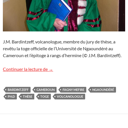
J.M. Bardintzeff, volcanologue, membre du jury de thèse, a
revêtu la toge officielle de l’Université de Ngaoundéré au
Cameroun et l’épitoge à rangs d’hermine (© J.M. Bardintzeff).
Jury de thèse à Ngaoundéré
Continuer la lecture de
→
BARDINTZEFF
CAMEROUN
FAGNY MEFIRE
NGAOUNDÉRÉ
PH.D
THÈSE
TOGE
VOLCANOLOGUE