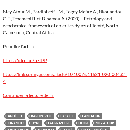
Mey Atour M., Bardintzeff J.M., Fagny Mefire A., Nkouandou
O.F., Tchameni R. et Dinamou A. (2020) – Petrology and
geochemical framework of dolerites dykes of Temté, North
Cameroon, Central Africa.
Pour lire l’article :
https://rdcu.be/b7tPP
https://link.springer.com/article/10.1007/s11631-020-00432-
4
Des dykes géants au Cameroun
Continuer la lecture de
→
ANDÉSITE
BARDINTZEFF
BASALTE
CAMEROUN
DINAMOU
DYKE
FAGNY MEFIRE
FILON
MEY ATOUR
NKOUANDOU
TCHAMENI
TEMTÉ
TRACHYANDÉSITE