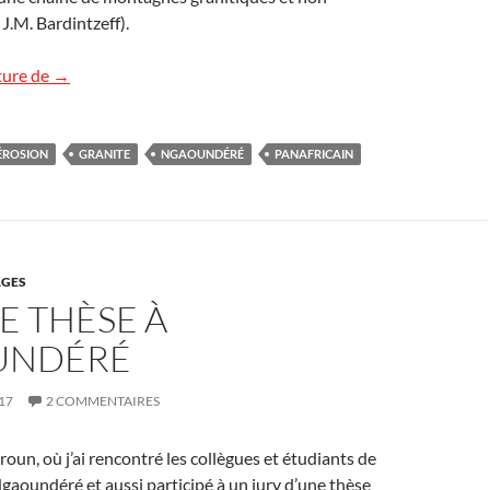
J.M. Bardintzeff).
Le granite du mont Ngaoundéré
ture de
→
ÉROSION
GRANITE
NGAOUNDÉRÉ
PANAFRICAIN
GES
E THÈSE À
UNDÉRÉ
17
2 COMMENTAIRES
un, où j’ai rencontré les collègues et étudiants de
Ngaoundéré et aussi participé à un jury d’une thèse