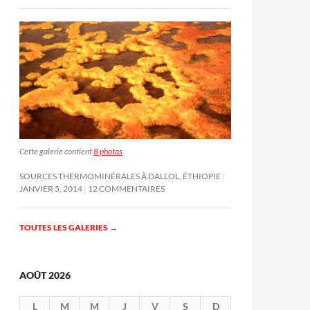
Cette galerie contient
8 photos
.
SOURCES THERMOMINÉRALES À DALLOL, ÉTHIOPIE
JANVIER 5, 2014
12 COMMENTAIRES
TOUTES LES GALERIES
→
AOÛT 2026
L
M
M
J
V
S
D