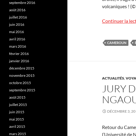
septembre 2016
volcaniques ! (© 
août 2016
juillet 2016
Continuer la lec
juin 2016
mai 2016
avril 2016
CAMEROUN
mars 2016
février 2016
janvier 2016
décembre 2015
novembre 2015
ACTUALITÉS
,
VOYA
octobre 2015
JURY D
septembre 2015
NGAO
août 2015
juillet 2015
DÉCEMBRE 3, 20
juin 2015
mai 2015
avril 2015
Retour du Camero
mars 2015
l’Université de 