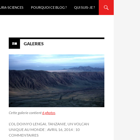
URA-SCIENCES
POURQUOI CE BLOG ?
QUI SUIS-JE ?
GALERIES
Cette galerie contient
6 photos
.
L’OL DOINYO LENGAI, TANZANIE, UN VOLCAN
UNIQUE AU MONDE
AVRIL 16, 2014
10
COMMENTAIRES