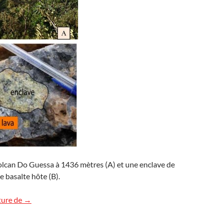
lcan Do Guessa à 1436 mètres (A) et une enclave de
e basalte hôte (B).
Un basalte à enclaves de péridotite au Cameroun
ture de
→