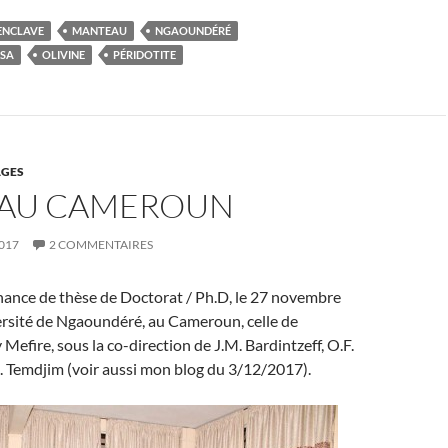
ENCLAVE
MANTEAU
NGAOUNDÉRÉ
SA
OLIVINE
PÉRIDOTITE
GES
 AU CAMEROUN
017
2 COMMENTAIRES
nance de thèse de Doctorat / Ph.D, le 27 novembre
versité de Ngaoundéré, au Cameroun, celle de
efire, sous la co-direction de J.M. Bardintzeff, O.F.
 Temdjim (voir aussi mon blog du 3/12/2017).