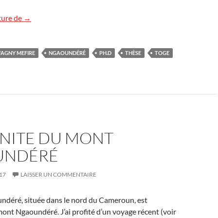
Thèse au Cameroun
ture de
→
FAGNY MEFIRE
NGAOUNDÉRÉ
PH.D
THÈSE
TOGE
ANITE DU MONT
UNDÉRÉ
17
LAISSER UN COMMENTAIRE
undéré, située dans le nord du Cameroun, est
ont Ngaoundéré. J’ai profité d’un voyage récent (voir