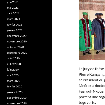
juin 2021
mai 2021
avril 2021
mars 2021
février 2021
janvier 2021
décembre 2020
novembre 2020
octobre 2020
septembre 2020
août 2020
juillet 2020
Le jury de thèse
juin 2020
Pierre Kamgang,
mai 2020
et Président du 
mars 2020
Mefire (la doct
février 2020
Faarouk Nkouand
janvier 2020
portent une toge
décembre 2019
toge verte.
novembre 2019