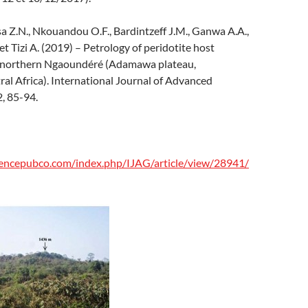
 Z.N., Nkouandou O.F., Bardintzeff J.M., Ganwa A.A.,
et Tizi A. (2019) – Petrology of peridotite host
of northern Ngaoundéré (Adamawa plateau,
al Africa). International Journal of Advanced
2, 85-94.
iencepubco.com/index.php/IJAG/article/view/28941/