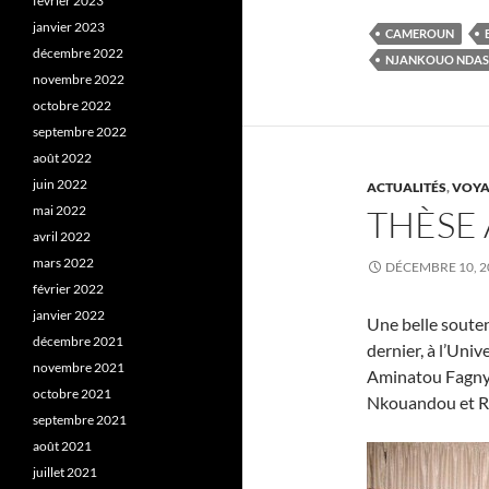
février 2023
janvier 2023
CAMEROUN
décembre 2022
NJANKOUO NDAS
novembre 2022
octobre 2022
septembre 2022
août 2022
juin 2022
ACTUALITÉS
,
VOYA
mai 2022
THÈSE
avril 2022
mars 2022
DÉCEMBRE 10, 2
février 2022
janvier 2022
Une belle soute
décembre 2021
dernier, à l’Uni
novembre 2021
Aminatou Fagny M
octobre 2021
Nkouandou et R.
septembre 2021
août 2021
juillet 2021