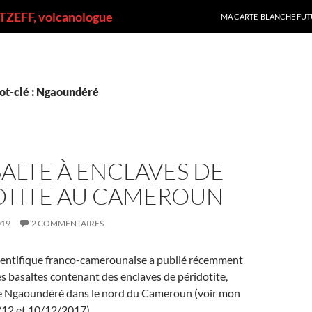
ALLER AU CONTENU
ZEFF, volcanologue
MA CARTE-BLANCHE FUT
ot-clé : Ngaoundéré
ALTE À ENCLAVES DE
OTITE AU CAMEROUN
019
2 COMMENTAIRES
ientifique franco-camerounaise a publié récemment
s basaltes contenant des enclaves de péridotite,
de Ngaoundéré dans le nord du Cameroun (voir mon
/12 et 10/12/2017).