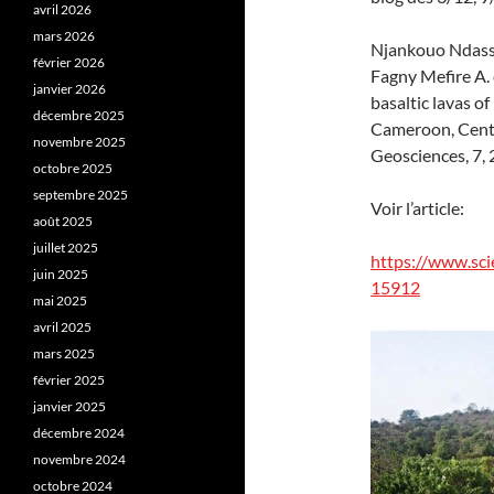
avril 2026
mars 2026
Njankouo Ndassa
février 2026
Fagny Mefire A. 
janvier 2026
basaltic lavas 
décembre 2025
Cameroon, Centr
novembre 2025
Geosciences, 7, 
octobre 2025
septembre 2025
Voir l’article:
août 2025
juillet 2025
https://www.sc
juin 2025
15912
mai 2025
avril 2025
mars 2025
février 2025
janvier 2025
décembre 2024
novembre 2024
octobre 2024