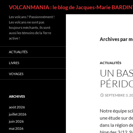
Recherche
VOLCANMANIA : le blog de Jacques-Marie BARDINT
Les volcans ? Passionnément !
Les volcans ne sont pas
toujours méchants, ils sont
aussi les témoins de la Terre
active !
Archives par m
ACTUALITÉS
ACTUALITÉS
LIVRES
UN BAS
VOYAGES
PÉRID
SEPTEMBRE 3, 2
ARCHIVES
août 2026
Notre équipe sc
juillet 2026
une étude sur de
juin 2026
dans la région 
mai 2026
blog des 3/12, 9