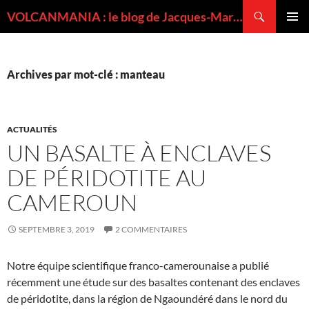
Recherche
VOLCANMANIA : le blog de Jacques-Marie BARDINTZEFF, volcanologue
ALLER
MENU
AU
PRINCI
CONTENU
Archives par mot-clé : manteau
ACTUALITÉS
UN BASALTE À ENCLAVES
DE PÉRIDOTITE AU
CAMEROUN
SEPTEMBRE 3, 2019
2 COMMENTAIRES
Notre équipe scientifique franco-camerounaise a publié
récemment une étude sur des basaltes contenant des enclaves
de péridotite, dans la région de Ngaoundéré dans le nord du