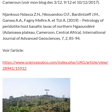
Cameroun (voir mon blog des 3/12, 9/12 et 10/12/2017).
Njankouo Ndassa Z.N., Nkouandou O.F., Bardintzeff J.M.,
Ganwa A.A., Fagny Mefire A. et Tizi A. (2019) – Petrology of
peridotite host basaltic lavas of northern Ngaoundéré
(Adamawa plateau, Cameroon, Central Africa). International
Journal of Advanced Geosciences, 7, 2, 85-94.
Voir l’article:
https://www.sciencepubco.com/index.php/IJAG/article/view/
28941/15912