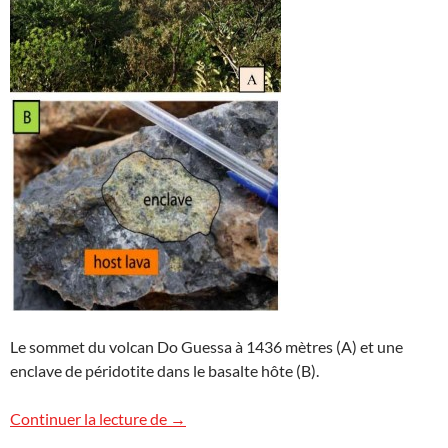
Le sommet du volcan Do Guessa à 1436 mètres (A) et une
enclave de péridotite dans le basalte hôte (B).
Un basalte à enclaves de péridotite au 
Continuer la lecture de
→