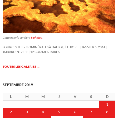
Cette galerie contient
8 photos
.
SOURCES THERMOMINÉRALES À DALLOL, ÉTHIOPIE
JANVIER 5, 2014
JMBARDINTZEFF
12 COMMENTAIRES
TOUTES LES GALERIES
→
SEPTEMBRE 2019
L
M
M
J
V
S
D
1
2
3
4
5
6
7
8