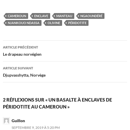
CAMEROUN
ENCLAVE
MANTEAU
NGAOUNDÉRÉ
NJANKOUO NDASSA
OLIVINE
PÉRIDOTITE
Navigation
ARTICLE PRÉCÉDENT
des
Le drapeau norvégien
articles
ARTICLE SUIVANT
Djupvasshytta, Norvège
2 RÉFLEXIONS SUR « UN BASALTE À ENCLAVES DE
PÉRIDOTITE AU CAMEROUN »
Guillon
SEPTEMBRE 9, 2019 À 5:20 PM