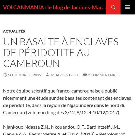
Recherche
VOLCANMANIA : le blog de Jacques-Marie BARDINTZEFF, volcanologue
ALLER
MENU
AU
PRINCI
CONTENU
ACTUALITÉS
UN BASALTE À ENCLAVES
DE PÉRIDOTITE AU
CAMEROUN
SEPTEMBRE 3, 2019
JMBARDINTZEFF
2 COMMENTAIRES
Notre équipe scientifique franco-camerounaise a publié
récemment une étude sur des basaltes contenant des enclaves
de péridotite, dans la région de Ngaoundéré dans le nord du
Cameroun (voir mon blog des 3/12, 9/12 et 10/12/2017).
Njankouo Ndassa Z.N., Nkouandou O.F., Bardintzeff J.M.,
Ganwa A.A., Fagny Mefire A. et Tizi A. (2019) – Petrology of