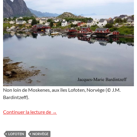
Non loin de Moskenes, aux îles Lofoten, Norvège (© J.M.
Bardintzeff).
La magie des îles Lofoten
Continuer la lecture de
→
LOFOTEN
NORVÈGE