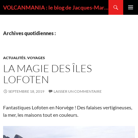
Recherche
VOLCANMANIA : le blog de Jacques-Marie BARDINTZEFF, volcanologue
ALLER
MENU
AU
PRINCI
CONTENU
Archives quotidiennes :
ACTUALITÉS
,
VOYAGES
LA MAGIE DES ÎLES
LOFOTEN
SEPTEMBRE 18, 2019
LAISSER UN COMMENTAIRE
Fantastiques Lofoten en Norvège ! Des falaises vertigineuses,
la mer, les maisons tout en couleurs.